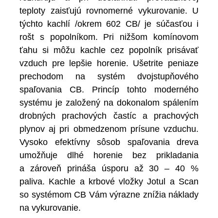
teploty zaisťujú rovnomerné vykurovanie. U
týchto kachlí /okrem 602 CB/ je súčasťou i
rošt s popolníkom. Pri nižšom komínovom
ťahu si môžu kachle cez popolník prisávať
vzduch pre lepšie horenie. Ušetrite peniaze
prechodom na systém dvojstupňového
spaľovania CB. Princíp tohto moderného
systému je založený na dokonalom spálením
drobných prachových častíc a prachových
plynov aj pri obmedzenom prísune vzduchu.
Vysoko efektívny sôsob spaľovania dreva
umožňuje dlhé horenie bez prikladania
a zároveň prináša úsporu až 30 – 40 %
paliva. Kachle a krbové vložky Jotul a Scan
so systémom CB Vám výrazne znížia náklady
na vykurovanie.