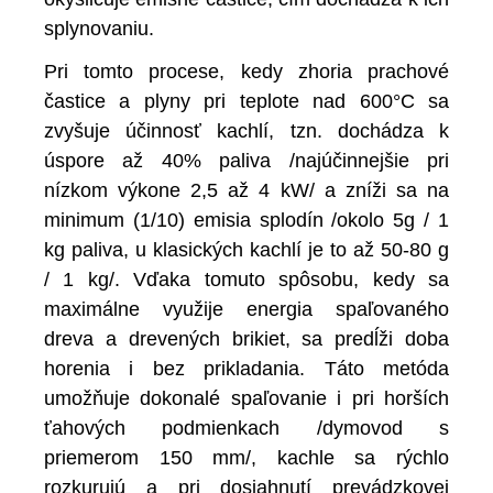
splynovaniu.
Pri tomto procese, kedy zhoria prachové
častice a plyny pri teplote nad 600°C sa
zvyšuje účinnosť kachlí, tzn. dochádza k
úspore až 40% paliva /najúčinnejšie pri
nízkom výkone 2,5 až 4 kW/ a zníži sa na
minimum (1/10) emisia splodín /okolo 5g / 1
kg paliva, u klasických kachlí je to až 50-80 g
/ 1 kg/. Vďaka tomuto spôsobu, kedy sa
maximálne využije energia spaľovaného
dreva a drevených brikiet, sa predĺži doba
horenia i bez prikladania. Táto metóda
umožňuje dokonalé spaľovanie i pri horších
ťahových podmienkach /dymovod s
priemerom 150 mm/, kachle sa rýchlo
rozkurujú a pri dosiahnutí prevádzkovej