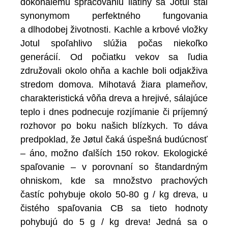
dokonalému spracovaniu liatiny sa Jotul stal
synonymom perfektného fungovania
a dlhodobej životnosti. Kachle a krbové vložky
Jotul spoľahlivo slúžia počas niekoľko
generácií. Od počiatku vekov sa ľudia
združovali okolo ohňa a kachle boli odjakživa
stredom domova. Mihotavá žiara plameňov,
charakteristická vôňa dreva a hrejivé, sálajúce
teplo i dnes podnecuje rozjímanie či príjemný
rozhovor po boku našich blízkych. To dáva
predpoklad, že Jøtul čaká úspešná budúcnosť
– áno, možno ďalších 150 rokov. Ekologické
spaľovanie – v porovnaní so štandardným
ohniskom, kde sa množstvo prachových
častíc pohybuje okolo 50-80 g / kg dreva, u
čistého spaľovania CB sa tieto hodnoty
pohybujú do 5 g / kg dreva! Jedná sa o