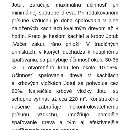
Jotul, zaručuje maximálnu účinnosť pri
minimálnej spotrebe dreva. Pri redukovanom
prísune vzduchu je doba spaľovania v plne
naložených kachliach kvalitným drevom až 8
hodín. Preto je heslom kachieľ a krbov Jotul:
„Večer zakúr, ráno prilož!“ V tradičných
ohniskách, v ktorých dochádza k neúplnému
spaľovaniu, sa pohybuje účinnosť okolo 30-35
%, u otvoreného krbu len okolo 10-15%.
Účinnosť spaľovania dreva v kachliach
a krbových vložkách Jotul sa pohybuje cez
80%. Najväčšie krbové vložky Jotul sú
schopné vyhriať až cca 220 m². Konštrukčné
riešenie zabraňuje nekontrolovateľnému
prísunu vzduchu, umožňuje pomalšie
spaľovanie dreva a tým aj efektívnejšie