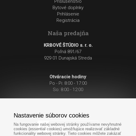
Príslušenstvo
Bytové doplnky
Prihlásenie
Registrácia
Naša predajňa
KRBOVÉ ŠTÚDIO s. r. o.
Poľná 891/67
929 01 Dunajská Streda
Otváracie hodiny
:
Po - Pi: 8:00 - 17:00
So: 8:00 - 12:00
Nastavenie súborov cookies
Na fungovanie našej webovej stránky používame nevyhnutné
cookies (essential cookies) umožňujúce realizovať základné
funkcionality webovej stránky. Tieto cookies môžete zakázať