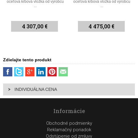
oceľová krbová vložka od výrobcu
oceľová krbová vložka od výrobcu
...
...
4 307,00 €
4 475,00 €
Zdielajte tento produkt
INDIVIDUÁLNA CENA
Informácie
Obchodné podmienky
Reklamačný poriadok
Odstúpenie od zmluvy