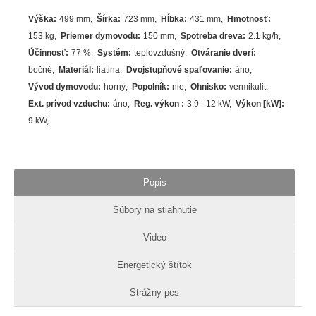
Výška
:
499 mm
Šírka
:
723 mm
Hĺbka
:
431 mm
Hmotnosť
:
153 kg
Priemer dymovodu
:
150 mm
Spotreba dreva
:
2.1
kg/h
Účinnosť
:
77
%
Systém
:
teplovzdušný
Otváranie dverí
:
bočné
Materiál
:
liatina
Dvojstupňové spaľovanie
:
áno
Vývod dymovodu
:
horný
Popolník
:
nie
Ohnisko
:
vermikulit
Ext. prívod vzduchu
:
áno
Reg. výkon
:
3,9 - 12 kW
Výkon [kW]
:
9
kW
Popis
Súbory na stiahnutie
Video
Energetický štítok
Strážny pes