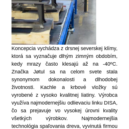
Koncepcia vychádza z drsnej severskej klímy,
ktorá sa vyznačuje dlhým zimným obdobím,
kedy mrazy často klesajú až na -40ºC.
Značka Jøtul sa na celom svete stala
synonymom dokonalosti a dlhodobej
životnosti. Kachle a krbové vložky sú
vyrobené z vysoko kvalitnej liatiny. Výrobca
využíva najmodernejšiu odlievaciu linku DISA,
čo sa prejavuje vo vysokej úrovni kvality
všetkých výrobkov. Najmodernejšia
technológia spaľovania dreva, vyvinutá firmou