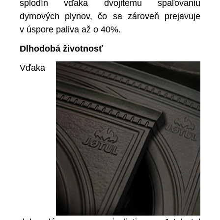
splodín vďaka dvojitému spaľovaniu
dymových plynov, čo sa zároveň prejavuje
v úspore paliva až o 40%.
Dlhodobá životnosť
Vďaka