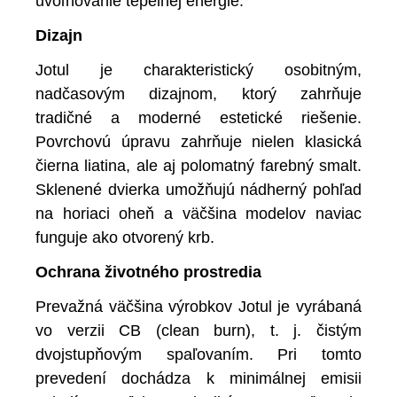
uvoľňovanie tepelnej energie.
Dizajn
Jotul je charakteristický osobitným,
nadčasovým dizajnom, ktorý zahrňuje
tradičné a moderné estetické riešenie.
Povrchovú úpravu zahrňuje nielen klasická
čierna liatina, ale aj polomatný farebný smalt.
Sklenené dvierka umožňujú nádherný pohľad
na horiaci oheň a väčšina modelov naviac
funguje ako otvorený krb.
Ochrana životného prostredia
Prevažná väčšina výrobkov Jotul je vyrábaná
vo verzii CB (clean burn), t. j. čistým
dvojstupňovým spaľovaním. Pri tomto
prevedení dochádza k minimálnej emisii