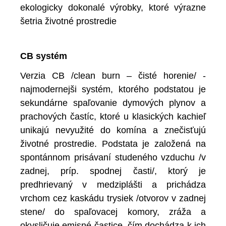
ekologicky dokonalé výrobky, ktoré výrazne
šetria životné prostredie
CB systém
Verzia CB /clean burn – čisté horenie/ -
najmodernejši systém, ktorého podstatou je
sekundárne spaľovanie dymových plynov a
prachových častíc, ktoré u klasických kachieľ
unikajú nevyužité do komína a znečisťujú
životné prostredie. Podstata je založená na
spontánnom prisávaní studeného vzduchu /v
zadnej, príp. spodnej časti/, ktorý je
predhrievaný v medziplášti a prichádza
vrchom cez kaskádu trysiek /otvorov v zadnej
stene/ do spaľovacej komory, zráža a
okysličuje emisné častice, čím dochádza k ich