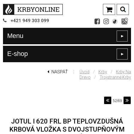
+421
949
303 099
Menu
►
E-shop
►
NASPÄŤ
⋮
/
/
Úvod
Krby
Krby Na
/
Drevo
Trojstranné Krby
52/69
JOTUL I 620 FRL BP TEPLOVZDUŠNÁ
KRBOVÁ VLOŽKA S DVOJSTUPŇOVÝM