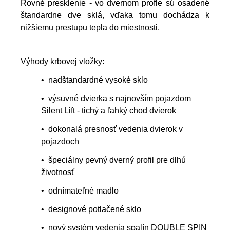
Rovné presklenie - vo dvernom profle sú osadené
štandardne dve sklá, vďaka tomu dochádza k
nižšiemu prestupu tepla do miestnosti.
Výhody krbovej vložky:
• nadštandardné vysoké sklo
• výsuvné dvierka s najnovším pojazdom
Silent Lift - tichý a ľahký chod dvierok
• dokonalá presnosť vedenia dvierok v
pojazdoch
• špeciálny pevný dverný profil pre dlhú
životnosť
• odnímateľné madlo
• designové potlačené sklo
• nový systém vedenia spalín DOUBLE SPIN