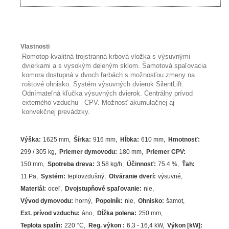
Vlastnosti
Romotop kvalitná trojstranná krbová vložka s výsuvnými
dvierkami a s vysokým deleným sklom. Šamotová spaľovacia
komora dostupná v dvoch farbách s možnosťou zmeny na
roštové ohnisko. Systém výsuvných dvierok SilentLift.
Odnímateľná kľučka výsuvných dvierok. Centrálny prívod
externého vzduchu - CPV. Možnosť akumulačnej aj
konvekčnej prevádzky.
Výška
:
1625 mm
Šírka
:
916 mm
Hĺbka
:
610 mm
Hmotnosť
:
299 / 305 kg
Priemer dymovodu
:
180 mm
Priemer CPV
:
150 mm
Spotreba dreva
:
3.58
kg/h
Účinnosť
:
75.4
%
Ťah
:
11 Pa
Systém
:
teplovzdušný
Otváranie dverí
:
výsuvné
Materiál
:
oceľ
Dvojstupňové spaľovanie
:
nie
Vývod dymovodu
:
horný
Popolník
:
nie
Ohnisko
:
šamot
Ext. prívod vzduchu
:
áno
Dĺžka polena
:
250 mm
Teplota spalín
:
220
°C
Reg. výkon
:
6,3 - 16,4 kW
Výkon [kW]
: