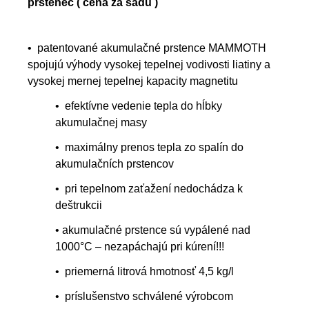
prstenec ( cena za sadu )
• patentované akumulačné prstence MAMMOTH
spojujú výhody vysokej tepelnej vodivosti liatiny a
vysokej mernej tepelnej kapacity magnetitu
• efektívne vedenie tepla do hĺbky
akumulačnej masy
• maximálny prenos tepla zo spalín do
akumulačních prstencov
• pri tepelnom zaťažení nedochádza k
deštrukcii
• akumulačné prstence sú vypálené nad
1000°C – nezapáchajú pri kúrení!!!
• priemerná litrová hmotnosť 4,5 kg/l
• príslušenstvo schválené výrobcom