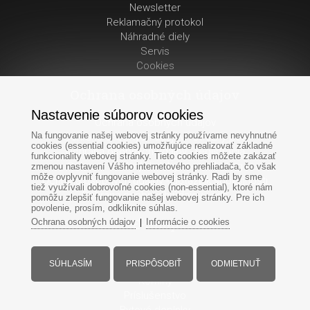
Newsletter
Reklamačný protokol
Náhradné diely
Servis
Cookies
Ochrana osobných údajov
Nastavenie súborov cookies
Ochrana osobných údajov
Na fungovanie našej webovej stránky používame nevyhnutné
Ochrana osobných údajov - strážny pes
cookies (essential cookies) umožňujúce realizovať základné
Ochrana osobných údajov - registrácia
funkcionality webovej stránky. Tieto cookies môžete zakázať
Ochrana osobných údajov - marketing
zmenou nastavení Vášho internetového prehliadača, čo však
môže ovplyvniť fungovanie webovej stránky. Radi by sme
Ochrana osobných údajov - dotaznik spokojnosti
tiež využívali dobrovoľné cookies (non-essential), ktoré nám
Ochrana osobných údajov - ads
pomôžu zlepšiť fungovanie našej webovej stránky. Pre ich
povolenie, prosím, odkliknite súhlas.
E-Shop
Ochrana osobných údajov
Informácie o cookies
|
Krby
SÚHLASÍM
PRISPÔSOBIŤ
ODMIETNUŤ
Kachle
Komíny
Príslušenstvo
Bytové doplnky