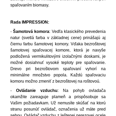
spaľovaním biomasy.
Rada IMPRESSION:
-
Šamotová komora
: Vedľa klasického prevedenia
natur (svetlá farba v základnej cene) prinášajú aj
čiernu farbu šamotovej komory.
Vďaka bezroštovej
šamotovej spaľovacej komore, ktorá je navyše
podložená vermikulitovými izolačnými doskami, je
možné dosiahnuť vysoké teploty pre spaľovanie.
Drevo pri bezroštovom spaľovaní vyhorí na
minimálne množstvo popola. Každú spaľovaciu
komoru možno zmeniť z bezroštovej na roštovoú.
-
Ovládanie vzduchu
: Na pohyb ovladača
okamžite zareaguje plameň a prispôsobuje sa
Vašim požiadavkam.
Už nemusíte skúšať na ktorú
stranu posunúť ovládač, označenia už máte pred
sebou.
Ovládač vzduchu z leštenej nerezovej ocele