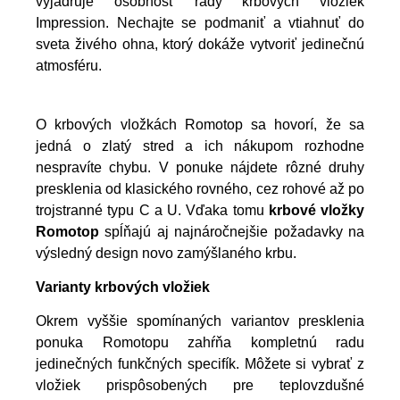
vyjadruje osobnosť rady kr
bových vložiek
Impression. Nechajte se podmaniť a vtiahnuť do
sveta živého ohna, ktorý dokáže vytvoriť jedinečnú
atmosféru.
O krbových vložkách Romotop sa hovorí, že sa
jedná o zlatý stred a ich nákupom rozhodne
nespravíte chybu. V ponuke nájdete rôzné druhy
presklenia od klasického rovného, cez rohové až po
trojstranné typu C a U. Vďaka tomu
krbové vložky
Romotop
spĺňajú aj najnáročnejšie požadavky na
výsledný design novo zamýšlaného krbu.
Varianty krbových vložiek
Okrem vyššie spomínaných variantov presklenia
ponuka Romotopu zahŕňa kompletnú radu
jedinečných funkčných specifík. Môžete si vybrať z
vložiek prispôsobených pre teplovzdušné