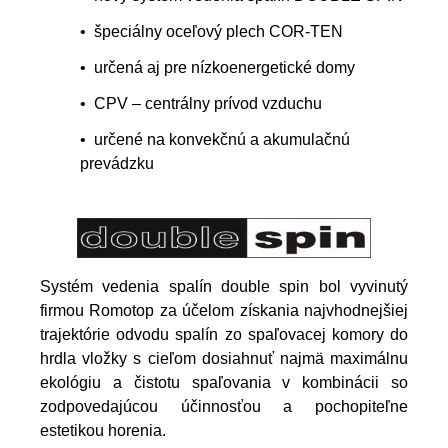
• špeciálny oceľový plech COR-TEN
• určená aj pre nízkoenergetické domy
• CPV – centrálny prívod vzduchu
• určené na konvekčnú a akumulačnú
prevádzku
Systém vedenia spalín double spin bol vyvinutý
firmou Romotop za účelom získania najvhodnejšiej
trajektórie odvodu spalín zo spaľovacej komory do
hrdla vložky s cieľom dosiahnuť najmӓ maximálnu
ekológiu a čistotu spaľovania v kombinácii so
zodpovedajúcou účinnosťou a pochopiteľne
estetikou horenia.