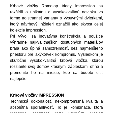
Krbové vložky Romotop triedy Impression sa
rozšírili o unikátnu a vysokokvalitnú novinku vo
forme trojstrannej varianty s výsuvnými dvierkami,
ktorý návrhový inžinieri označili ako skvost celej
kolekcie Impression.
Pri vývoji sa inovatívna konštrukcia a použitie
výhradne najkvalitnajších dostupných materiálov
brala ako úplná samozrejmosť, bez najmenšieho
priestoru pre akýkoľvek kompromis. Výsledkom je
skutočne vysokokvalitná krbová vložka, ktorou
rozžiarite svoj domov krásnymi zábleskami ohňa a
premeníte ho na miesto, kde sa budete cítiť
najlepšie.
Krbové vložky IMPRESSION
Technická dokonalosť, nekompromisná kvalita a
absolútna spo
ľahlivosť. To je kombinaca, ktorá