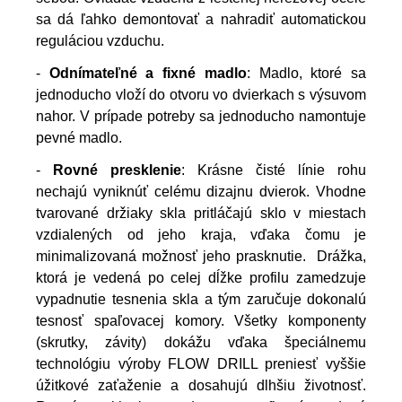
sa dá ľahko
demontovať a nahradiť automatickou
reguláciou vzduchu.
-
Odnímateľné a fixné madlo
: Madlo, ktoré sa
jednoducho vloží do otvoru vo
dvierkach s výsuvom
nahor. V prípade potreby sa jednoducho namontuje
pevné madlo.
-
Rovné presklenie
:
Krásne čisté línie rohu
nechajú vyniknúť celému dizajnu dvierok. Vhodne
tvarované držiaky skla pritláčajú sklo v miestach
vzdialených od jeho kraja, vďaka čomu je
minimalizovaná možnosť jeho prasknutie. Drážka,
ktorá je vedená po celej dĺžke profilu zamedzuje
vypadnutie tesnenia skla a tým zaručuje dokonalú
tesnosť spaľovacej komory. Všetky komponenty
(skrutky, závity) dokážu vďaka špeciálnemu
technológiu výroby FLOW DRILL preniesť vyššie
úžitkové zaťaženie a dosahujú dlhšiu životnosť.