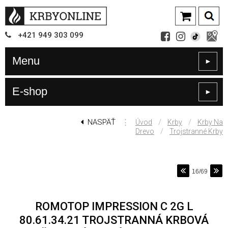
+421
949
303 099
Menu
►
E-shop
►
NASPÄŤ
⋮
/
/
Úvod
Krby
Krby Na
/
Drevo
Trojstranné Krby
16/69
ROMOTOP IMPRESSION C 2G L
80.61.34.21 TROJSTRANNÁ KRBOVÁ