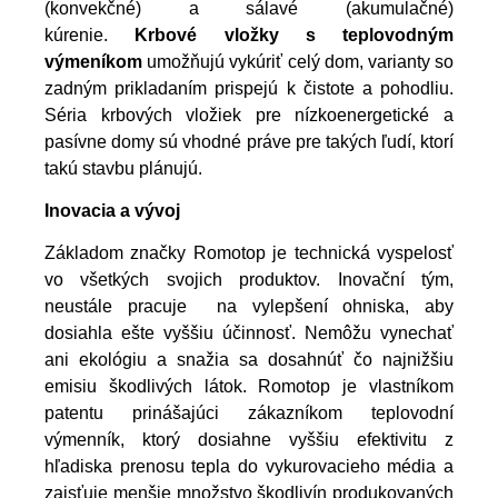
(konvekčné) a sálavé (akumulačné)
kúrenie.
Krbové vložky s teplovodným
výmeníkom
umožňujú vykúriť celý dom, varianty so
zadným prikladaním prispejú k čistote a pohodliu.
Séria krbových vložiek pre nízkoenergetické a
pasívne domy sú vhodné práve pre takých ľudí, ktorí
takú stavbu plánujú.
Inovacia a vývoj
Základom značky Romotop je technická vyspelosť
vo všetkých svojich produktov. Inovační tým,
neustále pracuje na vylepšení ohniska, aby
dosiahla ešte vyššiu účinnosť. Nemôžu vynechať
ani ekológiu a snažia sa dosahnúť čo najnižšiu
emisiu škodlivých látok. Romotop je vlastníkom
patentu prinášajúci zákazníkom teplovodní
výmenník, ktorý dosiahne vyššiu efektivitu z
hľadiska prenosu tepla do vykurovacieho média a
zaisťuje menšie množstvo škodlivín produkovaných