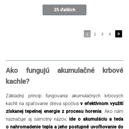
25 ďalších
1
2
3
4
Ako fungujú akumulačné krbové
kachle?
Základný princíp fungovania akumulačných krbových
kachlí na spaľovanie dreva spočíva
v efektívnom využití
získanej tepelnej energie z procesu horenia
. Ako nám
naznačuje aj samotný názov,
ide o akumuláciu a teda
o nahromadenie tepla a jeho postupné uvoľňovanie do