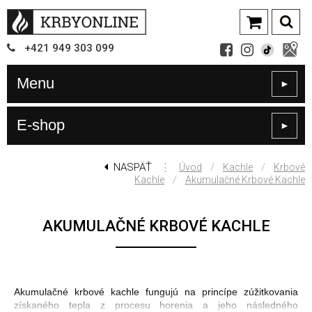
+421
949
303 099
Menu
►
E-shop
►
NASPÄŤ
⋮
/
/
Úvod
Kachle
Krbové
/
Kachle
Akumulačné Krbové Kachle
AKUMULAČNÉ KRBOVÉ KACHLE
Akumulačné krbové kachle fungujú na princípe zúžitkovania
získaného tepla z procesu horenia a jeho následného