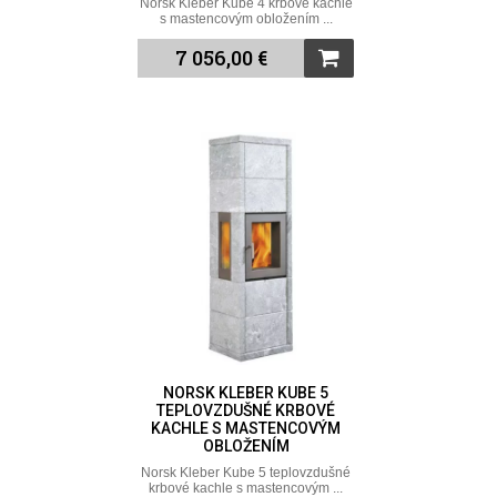
Norsk Kleber Kube 4 krbové kachle
s mastencovým obložením ...
7 056,00 €
NORSK KLEBER KUBE 5
TEPLOVZDUŠNÉ KRBOVÉ
KACHLE S MASTENCOVÝM
OBLOŽENÍM
Norsk Kleber Kube 5 teplovzdušné
krbové kachle s mastencovým ...