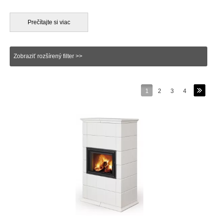
uvoľňovania do priestoru formou sálania, tj. vyžarovania.
Akumulačné krbové kachle sa najčastejsie skladajú sa samotnej
vnútornej krbovej vložky, ktorá je obostavaná, alebo obložená
Prečítajte si viac
materiálom, ktorý disponuje akumulačnými vlastnosťami. Tieto
materiály sú schopné uvoľňujúce sa teplo rýchlo absorbovať,
uskladňovať a následne ho vyžarovať do miestonosti a to
Zobraziť rozšírený filter >>
dokonca aj niekoľko hodín po vyhasnutí samotného ohňa v
spaľovacej komore krbových kachlí. Akumulačné materiály
poznáme viaceré, ako na príklad šamot, keramické kachlice,
alebo liatinu. Akumulačné krbové kachle sú vďaka svojím
1
2
3
4
vlastnostiam ideálnou voľvbou najmä pre nízkoenergetické
domácnosti, okrem toho majú blahodárny vplyv na ľudské
zdravie.