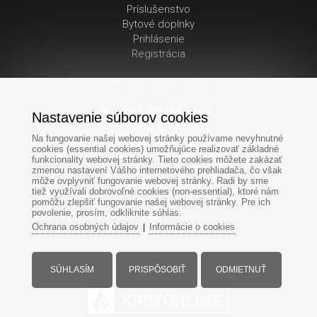
Príslušenstvo
Bytové doplnky
Prihlásenie
Registrácia
Naša predajňa
KRBOVÉ ŠTÚDIO s. r. o.
Nastavenie súborov cookies
Poľná 891/67
Na fungovanie našej webovej stránky používame nevyhnutné
929 01 Dunajská Streda
cookies (essential cookies) umožňujúce realizovať základné
funkcionality webovej stránky. Tieto cookies môžete zakázať
zmenou nastavení Vášho internetového prehliadača, čo však
môže ovplyvniť fungovanie webovej stránky. Radi by sme
Otváracie hodiny
:
tiež využívali dobrovoľné cookies (non-essential), ktoré nám
Po - Pi: 8:00 - 17:00
pomôžu zlepšiť fungovanie našej webovej stránky. Pre ich
povolenie, prosím, odkliknite súhlas.
So: 8:00 - 12:00
Ochrana osobných údajov
Informácie o cookies
|
SÚHLASÍM
PRISPÔSOBIŤ
ODMIETNUŤ