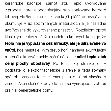
keramické kachlice, šamot atď. Teplo uvoľňované
z procesu horenia odohrávajúcej sa v spaľovacej komore
krbovej vložky sa cez jej vonkajší plášť odovzdáva a
akumuluje v už spomínaných materiáloch a je následne
uvoľňované do vykurovaného priestoru. Rozdielom oproti
klasickým teplovzdušným modelom krbových kachlí je, že
teplo nie je vypúšťané cez mriežky, ale je udržiavané vo
vnútri
, kde neustále, kým drevo horí, nahrieva akumulačný
materiál a krbové kachle začnú následne
sálať teplo z ich
celej plochy obostavby
. Po technickej stránke ide v
podstate o elektromagnetické žiarenie a teda rovnaký
spôsob prenosu tepelnej energie, ako aj pri slnečnom
žiarení. Akumulačné krbové kachle sú vynikajúcou voľbou
pre nízkoenergetické domy.