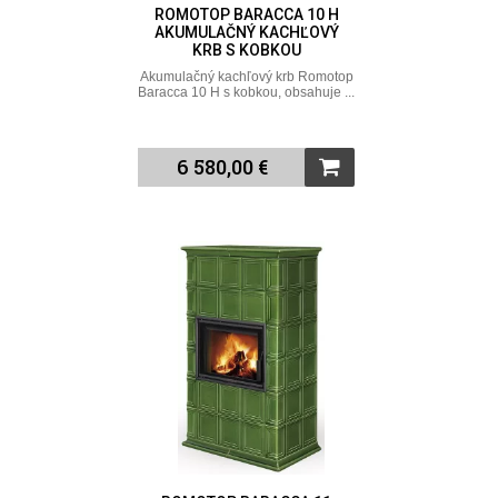
ROMOTOP BARACCA 10 H
AKUMULAČNÝ KACHĽOVÝ
KRB S KOBKOU
Akumulačný kachľový krb Romotop
Baracca 10 H s kobkou, obsahuje ...
6 580,00 €