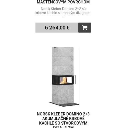
MASTENCOVÝM POVRCHOM
Norsk Kleber Domino 2+2 sú
krbové kachle s hranatým dizajnom.
...
6 264,00 €
NORSK KLEBER DOMINO 2+3
AKUMULAČNÉ KRBOVÉ
KACHLE SO ŠTVORCOVÝM
DIZAJNOM