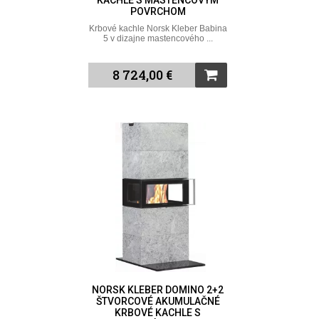
KACHLE S MASTENCOVÝM
POVRCHOM
Krbové kachle Norsk Kleber Babina
5 v dizajne mastencového ...
8 724,00 €
NORSK KLEBER DOMINO 2+2
ŠTVORCOVÉ AKUMULAČNÉ
KRBOVÉ KACHLE S