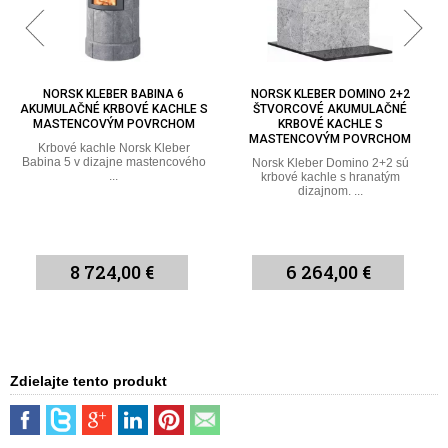
NORSK KLEBER DOMINO 2+2
NORSK KLEBER DOMINO 2+3
ŠTVORCOVÉ AKUMULAČNÉ
AKUMULAČNÉ KRBOVÉ KACHLE
KRBOVÉ KACHLE S
SO ŠTVORCOVÝM DIZAJNOM
MASTENCOVÝM POVRCHOM
Norsk Kleber Domino 2+3
akumulačné krbové kachle so
Norsk Kleber Domino 2+2 sú
štvorcovým ...
krbové kachle s hranatým
dizajnom. ...
6 264,00 €
6 756,00 €
Zdielajte tento produkt