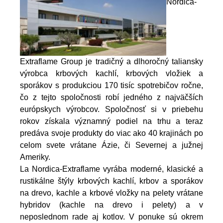
Nordica-
Extraflame Group je tradičný a dlhoročný taliansky
výrobca krbových kachlí, krbových vložiek a
sporákov s produkciou 170 tisíc spotrebičov ročne,
čo z tejto spoločnosti robí jedného z najväčších
európskych výrobcov. Spoločnosť si v priebehu
rokov získala významný podiel na trhu a teraz
predáva svoje produkty do viac ako 40 krajinách po
celom svete vrátane Ázie, či Severnej a južnej
Ameriky.
La Nordica-Extraflame vyrába moderné, klasické a
rustikálne štýly krbových kachlí, krbov a sporákov
na drevo, kachle a krbové vložky na pelety vrátane
hybridov (kachle na drevo i pelety) a v
neposlednom rade aj kotlov. V ponuke sú okrem