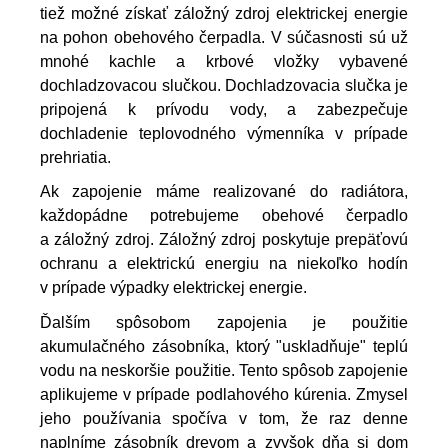
tiež možné získať záložný zdroj elektrickej energie 
na pohon obehového čerpadla. V súčasnosti sú už 
mnohé kachle a krbové vložky vybavené 
dochladzovacou slučkou. Dochladzovacia slučka je 
pripojená k prívodu vody, a zabezpečuje 
dochladenie teplovodného výmenníka v prípade 
prehriatia.
Ak zapojenie máme realizované do radiátora, 
každopádne potrebujeme obehové čerpadlo 
a záložný zdroj. Záložný zdroj poskytuje prepäťovú 
ochranu a elektrickú energiu na niekoľko hodín 
v prípade výpadky elektrickej energie. 
Ďalším spôsobom zapojenia je použitie 
akumulačného zásobníka, ktorý "uskladňuje" teplú 
vodu na neskoršie použitie. Tento spôsob zapojenie 
aplikujeme v prípade podlahového kúrenia. Zmysel 
jeho používania spočíva v tom, že raz denne 
naplníme zásobník drevom a zvyšok dňa si dom 