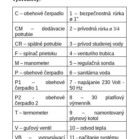
C – obehové čerpadlo
1 – bezpečnostná rúrka
ø 1”
CM – dodávacie
2 –
prívodná
rúrka ø 3/4
potrubie
CR – spätné potrubie
3 – prívod studenej vody
F – spínač prietoku
4 – venturiho trubica
M – manometer
5 – regulačná sonda
P – obehové čerpadlo
6 – sanitárna voda
P1 – obehové
7 - napájanie 230 Volt -
čerpadlo 1
50 Hz
P2 - obehové
8 – 30 platňový
čerpadlo 2
výmenník
T – termometer
9 – namontovaný
plynový kotol
V – guľový ventil
10 – odvod tepla
VB – vyrovnávací
11 - načítanie systému