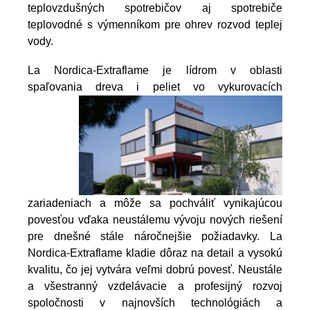
teplovzdušných spotrebičov aj spotrebiče
teplovodné s výmenníkom pre ohrev rozvod teplej
vody.
La Nordica-Extraflame je lídrom v oblasti
spaľovania dreva i peliet vo vykurovacích
zariadeniach a môže sa pochváliť vynikajúcou
povesťou vďaka neustálemu vývoju nových riešení
pre dnešné stále náročnejšie požiadavky. La
Nordica-Extraflame kladie dôraz na detail a vysokú
kvalitu, čo jej vytvára veľmi dobrú povesť. Neustále
a všestranný vzdelávacie a profesijný rozvoj
spoločnosti v najnovších technológiách a