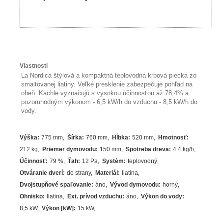
Vlastnosti
La Nordica štýlová a kompaktná teplovodná krbová piecka zo
smaltovanej liatiny. Veľké presklenie zabezpečuje pohľad na
oheň. Kachle vyznačujú s vysokou účinnosťou až 78,4% a
pozoruhodným výkonom - 6,5 kW/h do vzduchu - 8,5 kW/h do
vody.
Výška
:
775 mm
Šírka
:
760 mm
Hĺbka
:
520 mm
Hmotnosť
:
212 kg
Priemer dymovodu
:
150 mm
Spotreba dreva
:
4.4
kg/h
Účinnosť
:
79
%
Ťah
:
12 Pa
Systém
:
teplovodný
Otváranie dverí
:
do strany
Materiál
:
liatina
Dvojstupňové spaľovanie
:
áno
Vývod dymovodu
:
horný
Ohnisko
:
liatina
Ext. prívod vzduchu
:
áno
Výkon do vody
:
8,5 kW
Výkon [kW]
:
15
kW