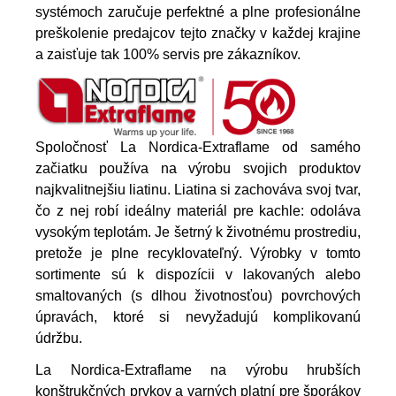
systémoch zaručuje perfektné a plne profesionálne
preškolenie predajcov tejto značky v každej krajine
a zaisťuje tak 100% servis pre zákazníkov.
Spoločnosť La Nordica-Extraflame od samého
začiatku používa na výrobu svojich produktov
najkvalitnejšiu liatinu. Liatina si zachováva svoj tvar,
čo z nej robí ideálny materiál pre kachle: odoláva
vysokým teplotám. Je šetrný k životnému prostrediu,
pretože je plne recyklovateľný. Výrobky v tomto
sortimente sú k dispozícii v lakovaných alebo
smaltovaných (s dlhou životnosťou) povrchových
úpravách, ktoré si nevyžadujú komplikovanú
údržbu.
La Nordica-Extraflame na výrobu hrubších
konštrukčných prvkov a varných platní pre šporákov