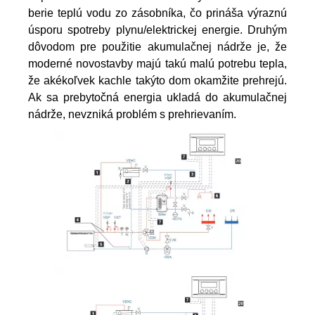
berie teplú vodu zo zásobníka, čo prináša výraznú 
úsporu spotreby plynu/elektrickej energie. Druhým 
dôvodom pre použitie akumulačnej nádrže je, že 
moderné novostavby majú takú malú potrebu tepla, 
že akékoľvek kachle takýto dom okamžite prehrejú. 
Ak sa prebytočná energia ukladá do akumulačnej 
nádrže, nevzniká problém s prehrievaním. 