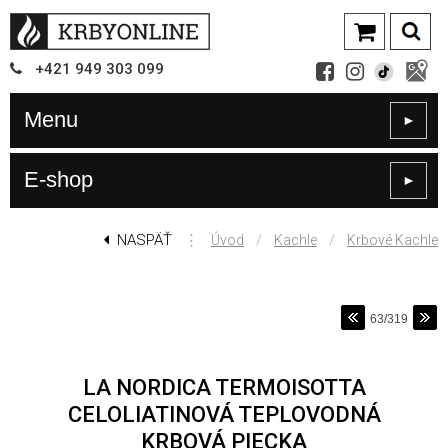
+421
949
303 099
Menu
►
E-shop
►
NASPÄŤ
⋮
/
/
Úvod
Kachle
Krbové Kachle
63/319
LA NORDICA TERMOISOTTA
CELOLIATINOVÁ TEPLOVODNÁ
KRBOVÁ PIECKA