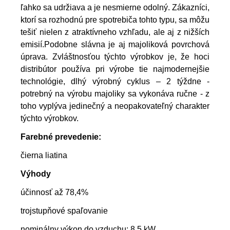
ľahko sa udržiava a je nesmierne odolný. Zákazníci,
ktorí sa rozhodnú pre spotrebiča tohto typu, sa môžu
tešiť nielen z atraktívneho vzhľadu, ale aj z nižších
emisií.Podobne slávna je aj majoliková povrchová
úprava. Zvláštnosťou týchto výrobkov je, že hoci
distribútor používa pri výrobe tie najmodernejšie
technológie, dlhý výrobný cyklus – 2 týždne -
potrebný na výrobu majoliky sa vykonáva ručne - z
toho vyplýva jedinečný a neopakovateľný charakter
týchto výrobkov.
Farebné prevedenie:
čierna liatina
Výhody
účinnosť až 78,4%
trojstupňové spaľovanie
nominálny výkon do vzduchu: 8,5 kW