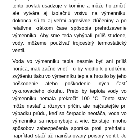
tento povlak usadzuje v komíne a môže ho zničiť,
ale vytvára aj izolačnú vrstvu na výmenníku,
dokonca sú to aj veľmi agresívne zlúčeniny a po
relatívne krátkom čase spôsobia prehrdzavenie
výmenníka. Aby sme teda vyhýbali príliš studenej
vody, môžeme používať trojcestný termostatický
ventil.
Voda vo výmenníku tepla nesmie byť ani príliš 
horúca, inak začne vrieť. To by viedlo k prudkému 
zvýšeniu tlaku vo výmenníku tepla a hrozilo by jeho 
poškodenie alebo poškodenie iných častí 
vykurovacieho okruhu. Preto by teplota vody vo 
výmenníku nemala prekročiť 100 °C. Tento stav 
môže nastať z rôznych príčin, ale najčastejšie pri 
výpadku prúdu, keď sa čerpadlo neotáča, voda vo 
výmenníku sa nepohybuje a vrie. Existuje mnoho 
spôsobov zabezpečenia sporáka proti prehriatiu, 
napríklad stačí už nainštalovaný poistný ventil. Je 