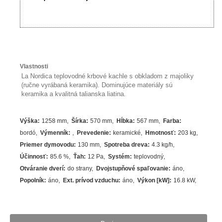
Vlastnosti
La Nordica teplovodné krbové kachle s obkladom z majoliky
(ručne vyrábaná keramika). Dominujúce materiály sú
keramika a kvalitná talianska liatina.
Výška
:
1258 mm
Šírka
:
570 mm
Hĺbka
:
567 mm
Farba
:
bordó
Výmenník
:
Prevedenie
:
keramické
Hmotnosť
:
203 kg
Priemer dymovodu
:
130 mm
Spotreba dreva
:
4.3
kg/h
Účinnosť
:
85.6
%
Ťah
:
12 Pa
Systém
:
teplovodný
Otváranie dverí
:
do strany
Dvojstupňové spaľovanie
:
áno
Popolník
:
áno
Ext. prívod vzduchu
:
áno
Výkon [kW]
:
16.8
kW