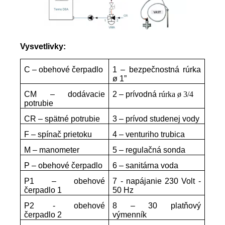
Vysvetlivky:
C – obehové čerpadlo
1 – bezpečnostná rúrka
ø 1”
CM – dodávacie
2 –
prívodná
rúrka ø 3/4
potrubie
CR – spätné potrubie
3 – prívod studenej vody
F – spínač prietoku
4 – venturiho trubica
M – manometer
5 – regulačná sonda
P – obehové čerpadlo
6 – sanitárna voda
P1 – obehové
7 - napájanie 230 Volt -
čerpadlo 1
50 Hz
P2 - obehové
8 – 30 platňový
čerpadlo 2
výmenník