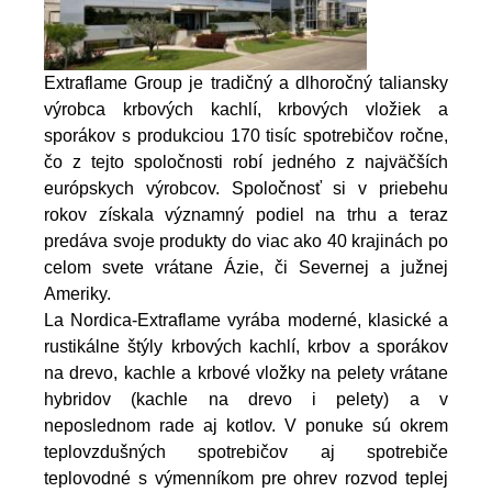
Extraflame Group je tradičný a dlhoročný taliansky
výrobca krbových kachlí, krbových vložiek a
sporákov s produkciou 170 tisíc spotrebičov ročne,
čo z tejto spoločnosti robí jedného z najväčších
európskych výrobcov. Spoločnosť si v priebehu
rokov získala významný podiel na trhu a teraz
predáva svoje produkty do viac ako 40 krajinách po
celom svete vrátane Ázie, či Severnej a južnej
Ameriky.
La Nordica-Extraflame vyrába moderné, klasické a
rustikálne štýly krbových kachlí, krbov a sporákov
na drevo, kachle a krbové vložky na pelety vrátane
hybridov (kachle na drevo i pelety) a v
neposlednom rade aj kotlov. V ponuke sú okrem
teplovzdušných spotrebičov aj spotrebiče
teplovodné s výmenníkom pre ohrev rozvod teplej