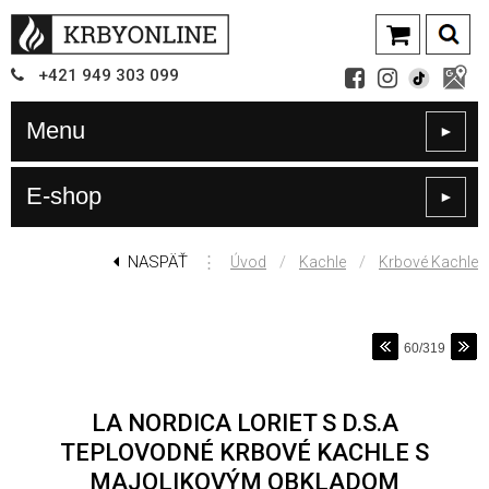
+421
949
303 099
Menu
►
E-shop
►
NASPÄŤ
⋮
/
/
Úvod
Kachle
Krbové Kachle
60/319
LA NORDICA LORIET S D.S.A
TEPLOVODNÉ KRBOVÉ KACHLE S
MAJOLIKOVÝM OBKLADOM