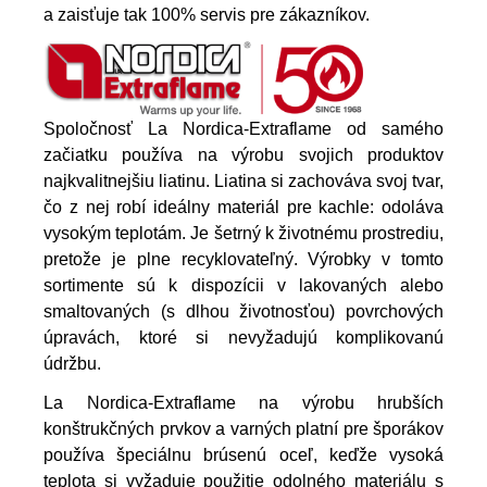
a zaisťuje tak 100% servis pre zákazníkov.
Spoločnosť La Nordica-Extraflame od samého
začiatku používa na výrobu svojich produktov
najkvalitnejšiu liatinu. Liatina si zachováva svoj tvar,
čo z nej robí ideálny materiál pre kachle: odoláva
vysokým teplotám. Je šetrný k životnému prostrediu,
pretože je plne recyklovateľný. Výrobky v tomto
sortimente sú k dispozícii v lakovaných alebo
smaltovaných (s dlhou životnosťou) povrchových
úpravách, ktoré si nevyžadujú komplikovanú
údržbu.
La Nordica-Extraflame na výrobu hrubších
konštrukčných prvkov a varných platní pre šporákov
používa špeciálnu brúsenú oceľ, keďže vysoká
teplota si vyžaduje použitie odolného materiálu s