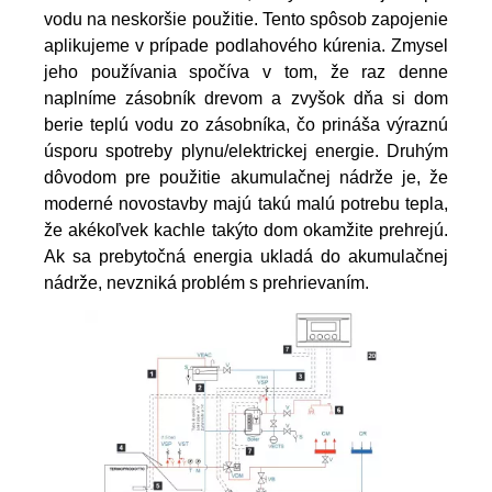
vodu na neskoršie použitie. Tento spôsob zapojenie 
aplikujeme v prípade podlahového kúrenia. Zmysel 
jeho používania spočíva v tom, že raz denne 
naplníme zásobník drevom a zvyšok dňa si dom 
berie teplú vodu zo zásobníka, čo prináša výraznú 
úsporu spotreby plynu/elektrickej energie. Druhým 
dôvodom pre použitie akumulačnej nádrže je, že 
moderné novostavby majú takú malú potrebu tepla, 
že akékoľvek kachle takýto dom okamžite prehrejú. 
Ak sa prebytočná energia ukladá do akumulačnej 
nádrže, nevzniká problém s prehrievaním. 