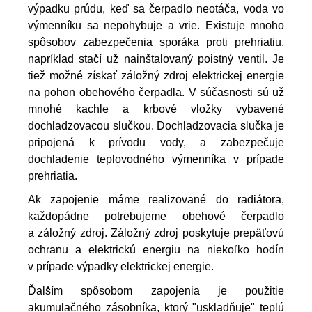
výpadku prúdu, keď sa čerpadlo neotáča, voda vo 
výmenníku sa nepohybuje a vrie. Existuje mnoho 
spôsobov zabezpečenia sporáka proti prehriatiu, 
napríklad stačí už nainštalovaný poistný ventil. Je 
tiež možné získať záložný zdroj elektrickej energie 
na pohon obehového čerpadla. V súčasnosti sú už 
mnohé kachle a krbové vložky vybavené 
dochladzovacou slučkou. Dochladzovacia slučka je 
pripojená k prívodu vody, a zabezpečuje 
dochladenie teplovodného výmenníka v prípade 
prehriatia.
Ak zapojenie máme realizované do radiátora, 
každopádne potrebujeme obehové čerpadlo 
a záložný zdroj. Záložný zdroj poskytuje prepäťovú 
ochranu a elektrickú energiu na niekoľko hodín 
v prípade výpadky elektrickej energie. 
Ďalším spôsobom zapojenia je použitie 
akumulačného zásobníka, ktorý "uskladňuje" teplú 