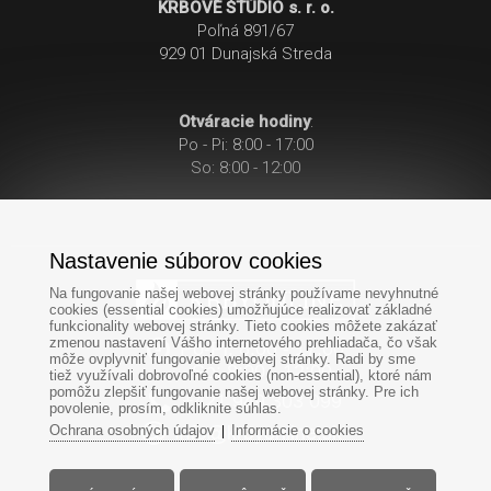
KRBOVÉ ŠTÚDIO s. r. o.
Poľná 891/67
929 01 Dunajská Streda
Otváracie hodiny
:
Po - Pi: 8:00 - 17:00
So: 8:00 - 12:00
Nastavenie súborov cookies
Na fungovanie našej webovej stránky používame nevyhnutné
cookies (essential cookies) umožňujúce realizovať základné
funkcionality webovej stránky. Tieto cookies môžete zakázať
zmenou nastavení Vášho internetového prehliadača, čo však
Po-Pi: 8:00 - 17:00
môže ovplyvniť fungovanie webovej stránky. Radi by sme
So: 8:00 - 12:00
tiež využívali dobrovoľné cookies (non-essential), ktoré nám
pomôžu zlepšiť fungovanie našej webovej stránky. Pre ich
+421
949
303 099
povolenie, prosím, odkliknite súhlas.
Ochrana osobných údajov
Informácie o cookies
|