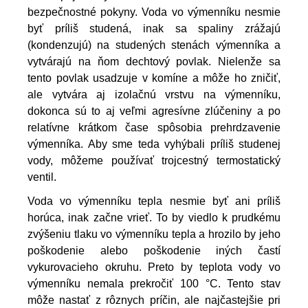
bezpečnostné pokyny. Voda vo výmenníku nesmie
byť príliš studená, inak sa spaliny zrážajú
(kondenzujú) na studených stenách výmenníka a
vytvárajú na ňom dechtový povlak. Nielenže sa
tento povlak usadzuje v komíne a môže ho zničiť,
ale vytvára aj izolačnú vrstvu na výmenníku,
dokonca sú to aj veľmi agresívne zlúčeniny a po
relatívne krátkom čase spôsobia prehrdzavenie
výmenníka. Aby sme teda vyhýbali príliš studenej
vody, môžeme používať trojcestný termostatický
ventil.
Voda vo výmenníku tepla nesmie byť ani príliš 
horúca, inak začne vrieť. To by viedlo k prudkému 
zvýšeniu tlaku vo výmenníku tepla a hrozilo by jeho 
poškodenie alebo poškodenie iných častí 
vykurovacieho okruhu. Preto by teplota vody vo 
výmenníku nemala prekročiť 100 °C. Tento stav 
môže nastať z rôznych príčin, ale najčastejšie pri 