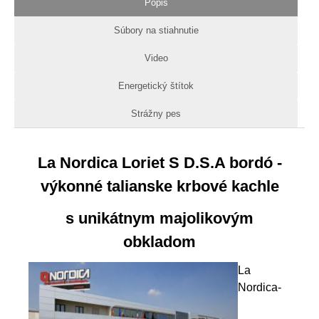
Popis
Súbory na stiahnutie
Video
Energetický štítok
Strážny pes
La Nordica Loriet S D.S.A bordó -
výkonné talianske krbové kachle
s unikátnym majolikovým
obkladom
La
Nordica-