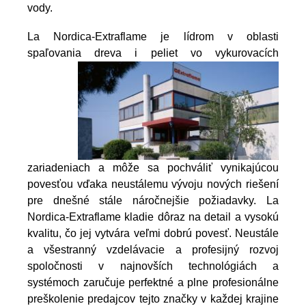
vody.
La Nordica-Extraflame je lídrom v oblasti
spaľovania dreva i peliet vo vykurovacích
zariadeniach a môže sa pochváliť vynikajúcou
povesťou vďaka neustálemu vývoju nových riešení
pre dnešné stále náročnejšie požiadavky. La
Nordica-Extraflame kladie dôraz na detail a vysokú
kvalitu, čo jej vytvára veľmi dobrú povesť. Neustále
a všestranný vzdelávacie a profesijný rozvoj
spoločnosti v najnovších technológiách a
systémoch zaručuje perfektné a plne profesionálne
preškolenie predajcov tejto značky v každej krajine