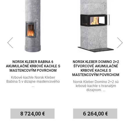
NORSK KLEBER DOMINO 2+2
NORSK KLEBER DOMINO 2+3
ŠTVORCOVÉ AKUMULAČNÉ
AKUMULAČNÉ KRBOVÉ KACHLE
KRBOVÉ KACHLE S
SO ŠTVORCOVÝM DIZAJNOM
MASTENCOVÝM POVRCHOM
Norsk Kleber Domino 2+3
akumulačné krbové kachle so
Norsk Kleber Domino 2+2 sú
štvorcovým ...
krbové kachle s hranatým
dizajnom. ...
6 264,00 €
6 756,00 €