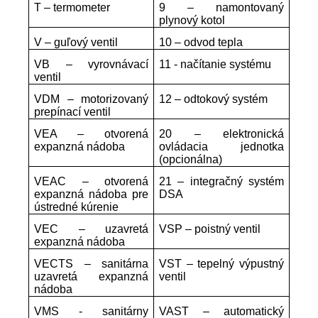
T – termometer
9 – namontovaný
plynový kotol
V – guľový ventil
10 – odvod tepla
VB – vyrovnávací
11 - načítanie systému
ventil
VDM – motorizovaný
12 – odtokový systém
prepínací ventil
VEA – otvorená
20 – elektronická
expanzná nádoba
ovládacia jednotka
(opcionálna)
VEAC – otvorená
21 – integračný systém
expanzná nádoba pre
DSA
ústredné kúrenie
VEC – uzavretá
VSP – poistný ventil
expanzná nádoba
VECTS – sanitárna
VST – tepelný výpustný
uzavretá expanzná
ventil
nádoba
VMS - sanitárny
VAST – automatický