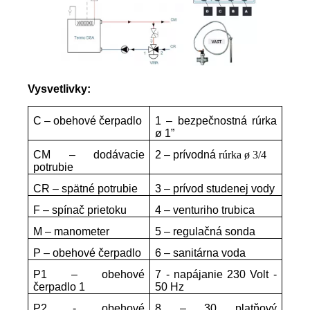
Vysvetlivky:
C – obehové čerpadlo
1 – bezpečnostná rúrka
ø 1”
CM – dodávacie
2 –
prívodná
rúrka ø 3/4
potrubie
CR – spätné potrubie
3 – prívod studenej vody
F – spínač prietoku
4 – venturiho trubica
M – manometer
5 – regulačná sonda
P – obehové čerpadlo
6 – sanitárna voda
P1 – obehové
7 - napájanie 230 Volt -
čerpadlo 1
50 Hz
P2 - obehové
8 – 30 platňový