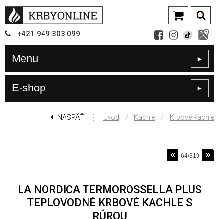
+421
949
303 099
Menu
►
E-shop
►
NASPÄŤ
⋮
/
/
Úvod
Kachle
Krbové Kachle
64/319
LA NORDICA TERMOROSSELLA PLUS
TEPLOVODNÉ KRBOVÉ KACHLE S
RÚROU