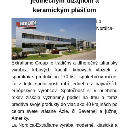
jedinečným dizajnom a
keramickým plášťom
La
Nordica-
Extraflame Group je tradičný a dlhoročný taliansky
výrobca krbových kachlí, krbových vložiek a
sporákov s produkciou 170 tisíc spotrebičov ročne,
čo z tejto spoločnosti robí jedného z najväčších
európskych výrobcov. Spoločnosť si v priebehu
rokov získala významný podiel na trhu a teraz
predáva svoje produkty do viac ako 40 krajinách po
celom svete vrátane Ázie, či Severnej a južnej
Ameriky.
La Nordica-Extraflame vyrába moderné, klasické a