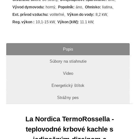
Vývod dymovodu
:
horný
Popolník
:
áno
Ohnisko
:
liatina
Ext. prívod vzduchu
:
voliteľné
Výkon do vody
:
8,2 kW
Reg. výkon
:
10,1-15 kW
Výkon [kW]
:
11.1
kW
Popis
Súbory na stiahnutie
Video
Energetický štítok
Strážny pes
La Nordica TermoRossella -
teplovodné krbové kachle s