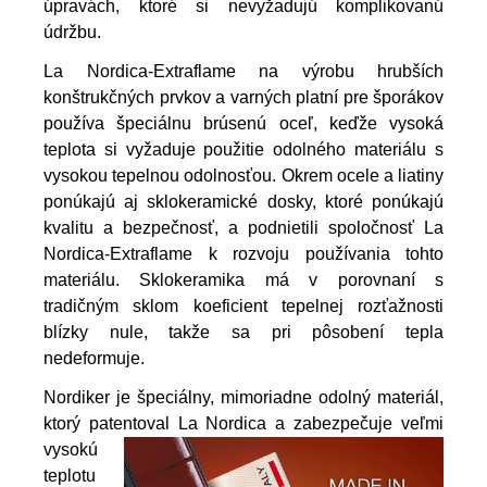
úpravách, ktoré si nevyžadujú komplikovanú
údržbu.
La Nordica-Extraflame na výrobu hrubších
konštrukčných prvkov a varných platní pre šporákov
používa špeciálnu brúsenú oceľ, keďže vysoká
teplota si vyžaduje použitie odolného materiálu s
vysokou tepelnou odolnosťou. Okrem ocele a liatiny
ponúkajú aj sklokeramické dosky, ktoré ponúkajú
kvalitu a bezpečnosť, a podnietili spoločnosť La
Nordica-Extraflame k rozvoju používania tohto
materiálu. Sklokeramika má v porovnaní s
tradičným sklom koeficient tepelnej rozťažnosti
blízky nule, takže sa pri pôsobení tepla
nedeformuje.
Nordiker je špeciálny, mimoriadne odolný materiál,
ktorý patentoval La Nordica a zabezpečuje veľmi
vyso
kú
teplotu