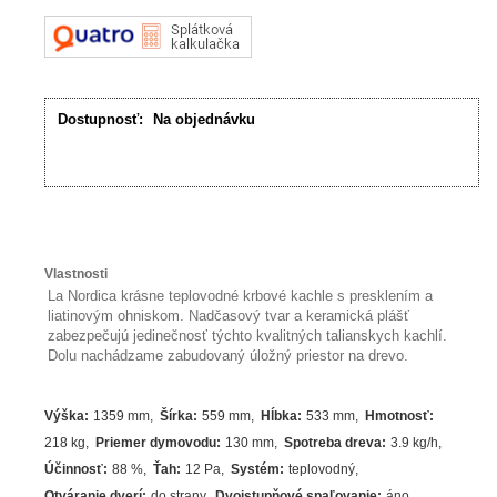
Dostupnosť:
Na objednávku
Vlastnosti
La Nordica krásne teplovodné krbové kachle s presklením a
liatinovým ohniskom. Nadčasový tvar a keramická plášť
zabezpečujú jedinečnosť týchto kvalitných talianskych kachlí.
Dolu nachádzame zabudovaný úložný priestor na drevo.
Výška
:
1359 mm
Šírka
:
559 mm
Hĺbka
:
533 mm
Hmotnosť
:
218 kg
Priemer dymovodu
:
130 mm
Spotreba dreva
:
3.9
kg/h
Účinnosť
:
88
%
Ťah
:
12 Pa
Systém
:
teplovodný
Otváranie dverí
:
do strany
Dvojstupňové spaľovanie
:
áno