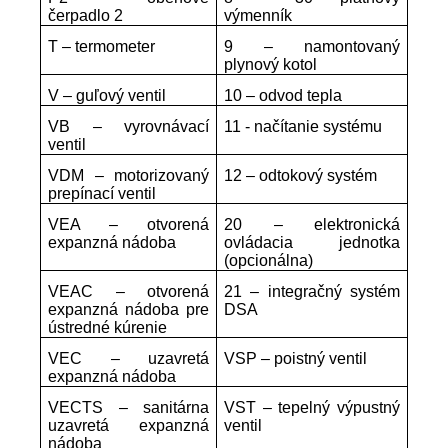
čerpadlo 2
výmenník
T – termometer
9 – namontovaný
plynový kotol
V – guľový ventil
10 – odvod tepla
VB – vyrovnávací
11 - načítanie systému
ventil
VDM – motorizovaný
12 – odtokový systém
prepínací ventil
VEA – otvorená
20 – elektronická
expanzná nádoba
ovládacia jednotka
(opcionálna)
VEAC – otvorená
21 – integračný systém
expanzná nádoba pre
DSA
ústredné kúrenie
VEC – uzavretá
VSP – poistný ventil
expanzná nádoba
VECTS – sanitárna
VST – tepelný výpustný
uzavretá expanzná
ventil
nádoba