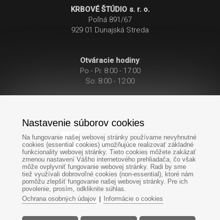
KRBOVÉ ŠTÚDIO s. r. o.
Poľná 891/67
929 01 Dunajská Streda
Otváracie hodiny
:
Po - Pi: 8:00 - 17:00
So: 8:00 - 12:00
Nastavenie súborov cookies
Na fungovanie našej webovej stránky používame nevyhnutné
cookies (essential cookies) umožňujúce realizovať základné
funkcionality webovej stránky. Tieto cookies môžete zakázať
zmenou nastavení Vášho internetového prehliadača, čo však
Po-Pi: 8:00 - 17:00
môže ovplyvniť fungovanie webovej stránky. Radi by sme
So: 8:00 - 12:00
tiež využívali dobrovoľné cookies (non-essential), ktoré nám
pomôžu zlepšiť fungovanie našej webovej stránky. Pre ich
+421
949
303 099
povolenie, prosím, odkliknite súhlas.
Ochrana osobných údajov
Informácie o cookies
|