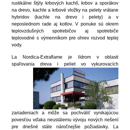
rustikálne štýly krbových kachlí, krbov a sporákov
na drevo, kachle a krbové vložky na pelety vrátane
hybridov (kachle na drevo i pelety) a v
neposlednom rade aj kotlov. V ponuke sú okrem
teplovzdušných spotrebičov aj spotrebiče
teplovodné s výmenníkom pre ohrev rozvod teplej
vody.
La Nordica-Extraflame je lídrom v oblasti
spaľovania dreva i peliet vo vykurovacích
zariadeniach a môže sa pochváliť vynikajúcou
povesťou vďaka neustálemu vývoju nových riešení
pre dnešné stále náročnejšie požiadavky. La