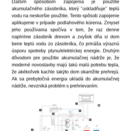
Ďalším spôsobom zapojenia je použitie 
akumulačného zásobníka, ktorý "uskladňuje" teplú 
vodu na neskoršie použitie. Tento spôsob zapojenie 
aplikujeme v prípade podlahového kúrenia. Zmysel 
jeho používania spočíva v tom, že raz denne 
naplníme zásobník drevom a zvyšok dňa si dom 
berie teplú vodu zo zásobníka, čo prináša výraznú 
úsporu spotreby plynu/elektrickej energie. Druhým 
dôvodom pre použitie akumulačnej nádrže je, že 
moderné novostavby majú takú malú potrebu tepla, 
že akékoľvek kachle takýto dom okamžite prehrejú. 
Ak sa prebytočná energia ukladá do akumulačnej 
nádrže, nevzniká problém s prehrievaním. 