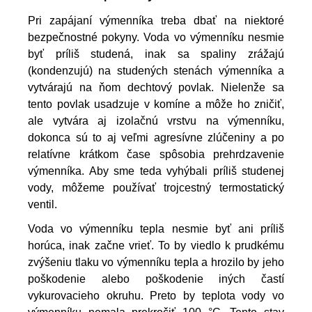
Pri zapájaní výmenníka treba dbať na niektoré
bezpečnostné pokyny. Voda vo výmenníku nesmie
byť príliš studená, inak sa spaliny zrážajú
(kondenzujú) na studených stenách výmenníka a
vytvárajú na ňom dechtový povlak. Nielenže sa
tento povlak usadzuje v komíne a môže ho zničiť,
ale vytvára aj izolačnú vrstvu na výmenníku,
dokonca sú to aj veľmi agresívne zlúčeniny a po
relatívne krátkom čase spôsobia prehrdzavenie
výmenníka. Aby sme teda vyhýbali príliš studenej
vody, môžeme používať trojcestný termostatický
ventil.
Voda vo výmenníku tepla nesmie byť ani príliš 
horúca, inak začne vrieť. To by viedlo k prudkému 
zvýšeniu tlaku vo výmenníku tepla a hrozilo by jeho 
poškodenie alebo poškodenie iných častí 
vykurovacieho okruhu. Preto by teplota vody vo 