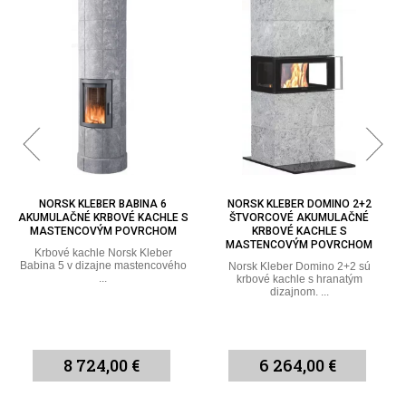
NORSK KLEBER DOMINO 2+2
NORSK KLEBER DOMINO 2+3
ŠTVORCOVÉ AKUMULAČNÉ
AKUMULAČNÉ KRBOVÉ KACHLE
KRBOVÉ KACHLE S
SO ŠTVORCOVÝM DIZAJNOM
MASTENCOVÝM POVRCHOM
Norsk Kleber Domino 2+3
akumulačné krbové kachle so
Norsk Kleber Domino 2+2 sú
štvorcovým ...
krbové kachle s hranatým
dizajnom. ...
6 264,00 €
6 756,00 €