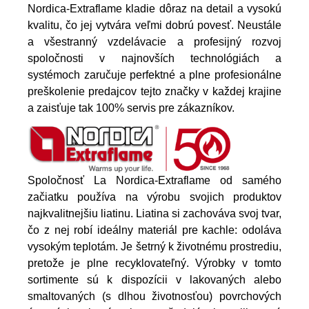
Nordica-Extraflame kladie dôraz na detail a vysokú
kvalitu, čo jej vytvára veľmi dobrú povesť. Neustále
a všestranný vzdelávacie a profesijný rozvoj
spoločnosti v najnovších technológiách a
systémoch zaručuje perfektné a plne profesionálne
preškolenie predajcov tejto značky v každej krajine
a zaisťuje tak 100% servis pre zákazníkov.
Spoločnosť La Nordica-Extraflame od samého
začiatku používa na výrobu svojich produktov
najkvalitnejšiu liatinu. Liatina si zachováva svoj tvar,
čo z nej robí ideálny materiál pre kachle: odoláva
vysokým teplotám. Je šetrný k životnému prostrediu,
pretože je plne recyklovateľný. Výrobky v tomto
sortimente sú k dispozícii v lakovaných alebo
smaltovaných (s dlhou životnosťou) povrchových