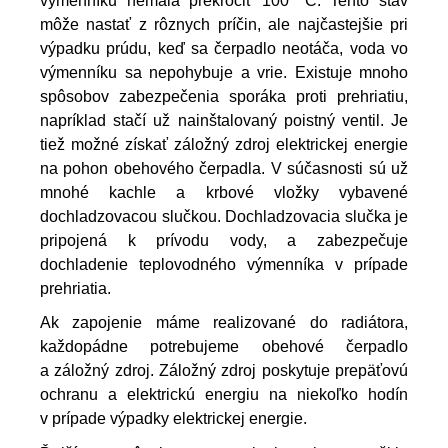
výmenníku nemala prekročiť 100 °C. Tento stav 
môže nastať z rôznych príčin, ale najčastejšie pri 
výpadku prúdu, keď sa čerpadlo neotáča, voda vo 
výmenníku sa nepohybuje a vrie. Existuje mnoho 
spôsobov zabezpečenia sporáka proti prehriatiu, 
napríklad stačí už nainštalovaný poistný ventil. Je 
tiež možné získať záložný zdroj elektrickej energie 
na pohon obehového čerpadla. V súčasnosti sú už 
mnohé kachle a krbové vložky vybavené 
dochladzovacou slučkou. Dochladzovacia slučka je 
pripojená k prívodu vody, a zabezpečuje 
dochladenie teplovodného výmenníka v prípade 
prehriatia.
Ak zapojenie máme realizované do radiátora, 
každopádne potrebujeme obehové čerpadlo 
a záložný zdroj. Záložný zdroj poskytuje prepäťovú 
ochranu a elektrickú energiu na niekoľko hodín 
v prípade výpadky elektrickej energie. 