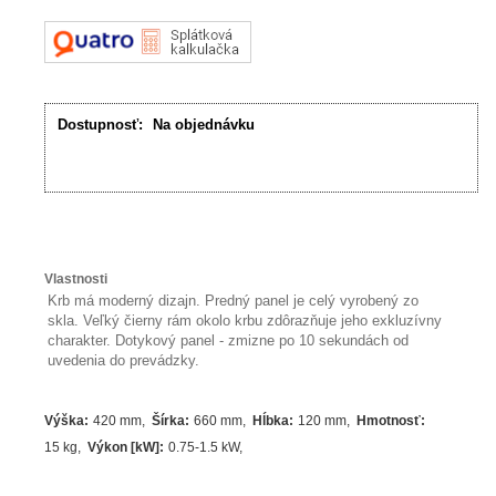
Dostupnosť:
Na objednávku
Vlastnosti
Krb má moderný dizajn. Predný panel je celý vyrobený zo
skla. Veľký čierny rám okolo krbu zdôrazňuje jeho exkluzívny
charakter. Dotykový panel - zmizne po 10 sekundách od
uvedenia do prevádzky.
Výška
:
420 mm
Šírka
:
660 mm
Hĺbka
:
120 mm
Hmotnosť
:
15 kg
Výkon [kW]
:
0.75-1.5
kW