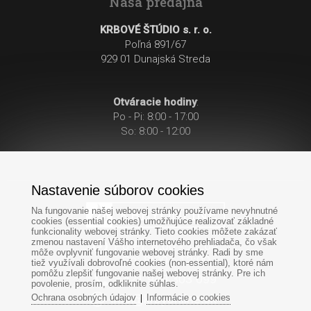
Naša predajňa
KRBOVÉ ŠTÚDIO s. r. o.
Poľná 891/67
929 01 Dunajská Streda
Otváracie hodiny
:
Po - Pi: 8:00 - 17:00
So: 8:00 - 12:00
Nastavenie súborov cookies
Na fungovanie našej webovej stránky používame nevyhnutné
cookies (essential cookies) umožňujúce realizovať základné
funkcionality webovej stránky. Tieto cookies môžete zakázať
zmenou nastavení Vášho internetového prehliadača, čo však
Po-Pi: 8:00 - 17:00
môže ovplyvniť fungovanie webovej stránky. Radi by sme
So: 8:00 - 12:00
tiež využívali dobrovoľné cookies (non-essential), ktoré nám
pomôžu zlepšiť fungovanie našej webovej stránky. Pre ich
+421
949
303 099
povolenie, prosím, odkliknite súhlas.
Ochrana osobných údajov
Informácie o cookies
|