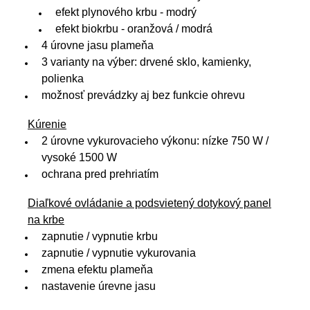
efekt plynového krbu - modrý
efekt biokrbu - oranžová / modrá
4 úrovne jasu plameňa
3 varianty na výber: drvené sklo, kamienky,
polienka
možnosť prevádzky aj bez funkcie ohrevu
Kúrenie
2 úrovne vykurovacieho výkonu: nízke 750 W /
vysoké 1500 W
ochrana pred prehriatím
Diaľkové ovládanie a podsvietený dotykový panel
na krbe
zapnutie / vypnutie krbu
zapnutie / vypnutie vykurovania
zmena efektu plameňa
nastavenie úrevne jasu