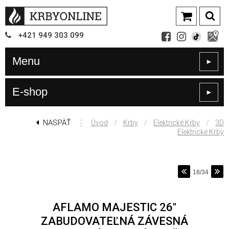
+421
949
303 099
Menu
►
E-shop
►
NASPÄŤ
⋮
/
/
/
Úvod
Krby
Elektrické Krby
3D
Elektrické Krby
18/34
AFLAMO MAJESTIC 26"
ZABUDOVATEĽNÁ ZÁVESNÁ