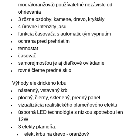
modrá/oranžová) používateľné nezávisle od
ohrievania
3 rôzne ozdoby: kamene, drevo, kryštály
4 úrovne intenzity jasu
funkcia časovača s automatickým vypnutím
ochrana pred prehriatím
termostat
časovač
samorejmosťou je aj diaľkové ovládanie
rovné čierne predné sklo
Výhody elektrického krbu
nástenný, vstavaný krb
plochý, čierny, sklenený, predný panel
vizualizácia realistického plameňového efektu
úsporná LED technológia s nízkou spotrebou len
12W
3 efekty plameňa:
efekt krbu na drevo - oranžový