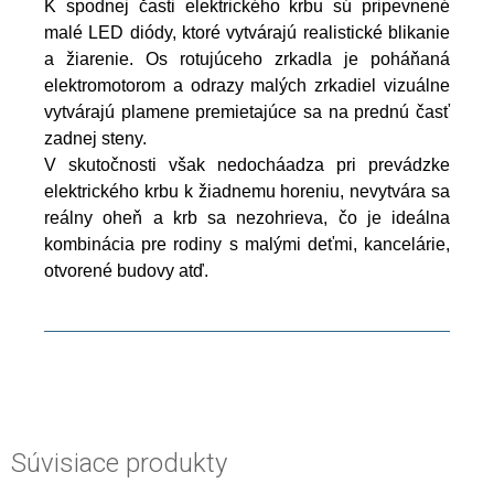
K spodnej časti elektrického krbu sú pripevnené
malé LED diódy, ktoré vytvárajú realistické blikanie
a žiarenie. Os rotujúceho zrkadla je poháňaná
elektromotorom a odrazy malých zrkadiel vizuálne
vytvárajú plamene premietajúce sa na prednú časť
zadnej steny.
V skutočnosti však nedocháadza pri prevádzke
elektrického krbu k žiadnemu horeniu, nevytvára sa
reálny oheň a krb sa nezohrieva, čo je ideálna
kombinácia pre rodiny s malými deťmi, kancelárie,
otvorené budovy atď.
Súvisiace produkty