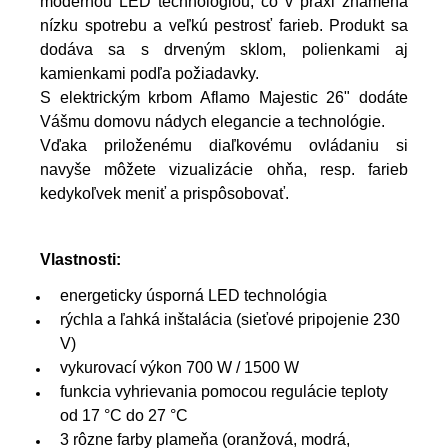
modernou LED technológiou, čo v praxi znamená
nízku spotrebu a veľkú pestrosť farieb. Produkt sa
dodáva sa s drveným sklom, polienkami aj
kamienkami podľa požiadavky.
S elektrickým krbom Aflamo Majestic 26" dodáte
Vášmu domovu nádych elegancie a technológie.
Vďaka priloženému diaľkovému ovládaniu si
navyše môžete vizualizácie ohňa, resp. farieb
kedykoľvek meniť a prispôsobovať.
Vlastnosti:
energeticky úsporná LED technológia
rýchla a ľahká inštalácia (sieťové pripojenie 230
V)
vykurovací výkon 700 W / 1500 W
funkcia vyhrievania pomocou regulácie teploty
od 17 °C do 27 °C
3 rôzne farby plameňa (oranžová, modrá,