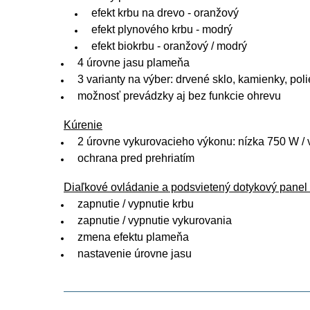
efekt krbu na drevo - oranžový
efekt plynového krbu - modrý
efekt biokrbu - oranžový / modrý
4 úrovne jasu plameňa
3 varianty na výber: drvené sklo, kamienky, pol
možnosť prevádzky aj bez funkcie ohrevu
Kúrenie
2 úrovne vykurovacieho výkonu: nízka 750 W /
ochrana pred prehriatím
Diaľkové ovládanie a podsvietený dotykový panel
zapnutie / vypnutie krbu
zapnutie / vypnutie vykurovania
zmena efektu plameňa
nastavenie úrovne jasu