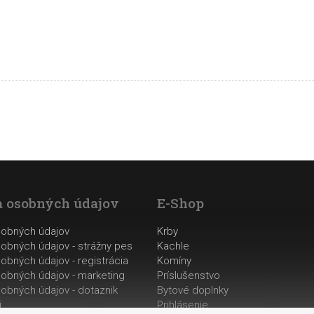
 osobných údajov
E-Shop
sobných údajov
Krby
obných údajov - strážny pes
Kachle
obných údajov - registrácia
Komíny
obných údajov - marketing
Príslušenstvo
obných údajov - dotaznik
Bytové doplnky
i
Prihlásenie