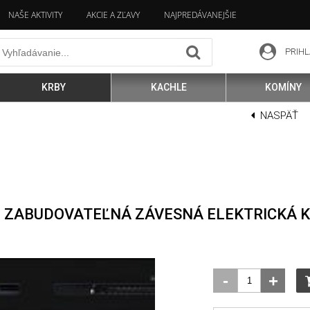
NAŠE AKTIVITY
AKCIE A ZĽAVY
NAJPREDÁVANEJŠIE
PRIHL
KRBY
KACHLE
KOMÍNY
NASPÄŤ
" ZABUDOVATEĽNÁ ZÁVESNÁ ELEKTRICKÁ K
-
+