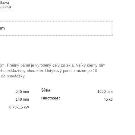
om
m. Predný panel je vyrobený celý zo skla. Veľký čierny rám
jeho exkluzívny charakter. Dotykový panel zmizne po 10
 do prevádzky.
Šírka
:
545 mm
1650 mm
Hmotnosť
:
140 mm
45 kg
0.75-1.5
kW