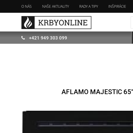
O NÁS
NAŠE AKTUALITY
RADY A TIPY
INŠPIRÁCIE
+421
949
303 099
AFLAMO MAJESTIC 65