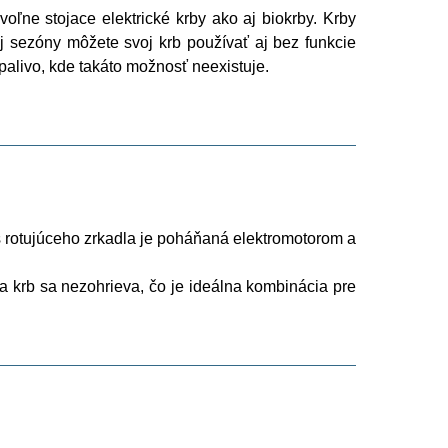
oľne stojace elektrické krby ako aj biokrby. Krby
 sezóny môžete svoj krb používať aj bez funkcie
palivo, kde takáto možnosť neexistuje.
 Os rotujúceho zrkadla je poháňaná elektromotorom a
a krb sa nezohrieva, čo je ideálna kombinácia pre