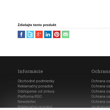
Zdielajte tento produkt
Informácie
Ochrana
Obchodné podmienky
Ochrana o
Reklamačný poriadok
Ochrana os
Odstúpenie od zmluvy
Ochrana os
Platforma RSO
Ochrana os
Newsletter
Ochrana os
Reklamačný protokol
spokojnost