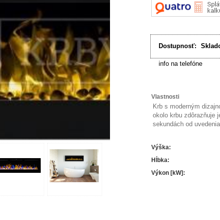
Dostupnosť:
Sklad
info na telefóne
Vlastnosti
Krb s moderným dizajno
okolo krbu zdôrazňuje 
sekundách od uvedenia
Výška
:
Hĺbka
:
Výkon [kW]
: