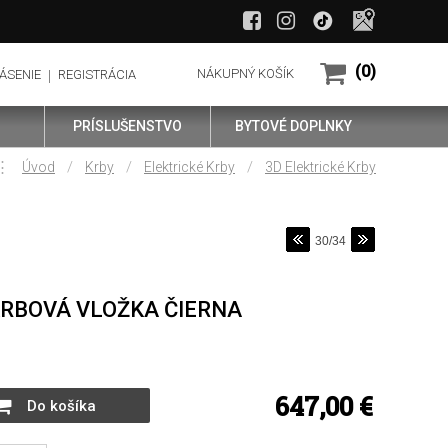
(0)
NÁKUPNÝ KOŠÍK
ÁSENIE
REGISTRÁCIA
PRÍSLUŠENSTVO
BYTOVÉ DOPLNKY
⋮
/
/
/
Úvod
Krby
Elektrické Krby
3D Elektrické Krby
30/34
RBOVÁ VLOŽKA ČIERNA
647,00
€
Do košíka