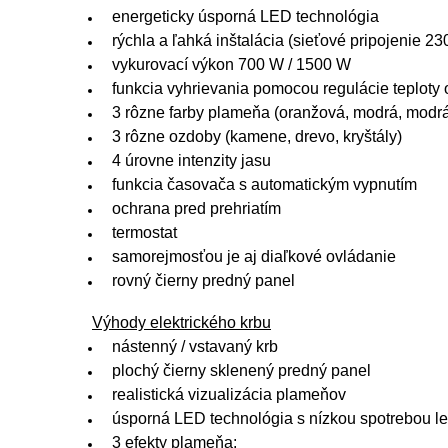
energeticky úsporná LED technológia
rýchla a ľahká inštalácia (sieťové pripojenie 23
vykurovací výkon 700 W / 1500 W
funkcia vyhrievania pomocou regulácie teploty 
3 rôzne farby plameňa (oranžová, modrá, modrá
3 rôzne ozdoby (kamene, drevo, kryštály)
4 úrovne intenzity jasu
funkcia časovača s automatickým vypnutím
ochrana pred prehriatím
termostat
samorejmosťou je aj diaľkové ovládanie
rovný čierny predný panel
Výhody elektrického krbu
nástenný / vstavaný krb
plochý čierny sklenený predný panel
realistická vizualizácia plameňov
úsporná LED technológia s nízkou spotrebou 
3 efekty plameňa: