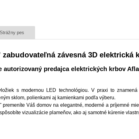
Strážny pes
 zabudovateľná závesná 3D elektrická k
 autorizovaný predajca elektrických krbov Afl
 vložiek s modernou LED technológiou. V praxi to znamená
veným sklom, polienkami aj kamienkami podľa výberu.
65" premeníte Váš domov na elegantné, moderné a príjemné mie
spôsobíte vizualizácie plameňov, ako aj samotné kúrenie vlast