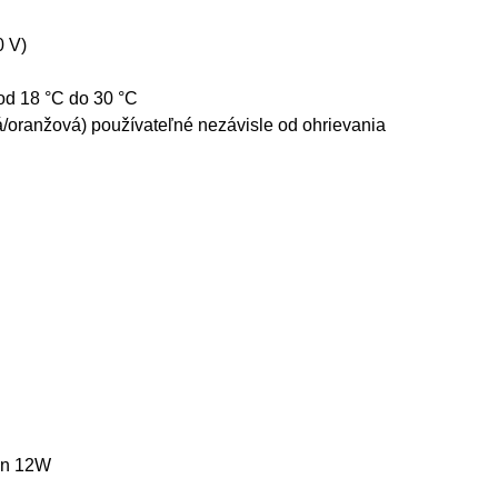
0 V)
od 18 °C do 30 °C
/oranžová) používateľné nezávisle od ohrievania
len 12W