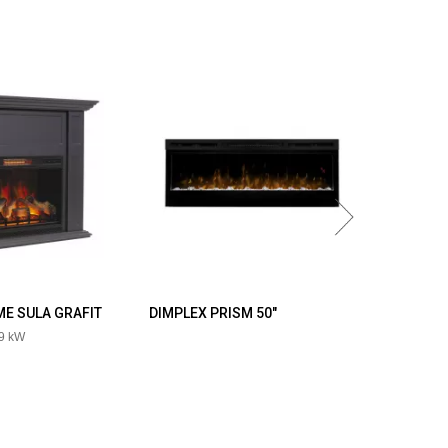
ME SULA GRAFIT
DIMPLEX PRISM 50"
DIMPLEX 
,9 kW