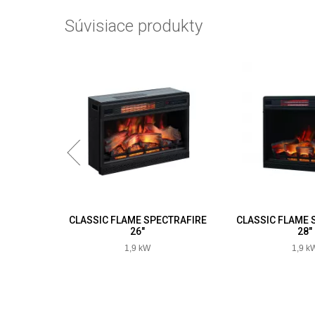
Súvisiace produkty
CTRAFIRE
CLASSIC FLAME SPECTRAFIRE
CLASSIC FLAME 
26"
28"
1,9 kW
1,9 k