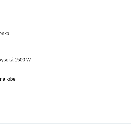
ienka
 vysoká 1500 W
 na krbe