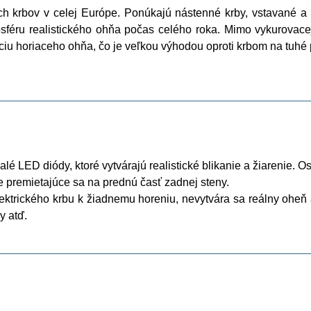
ch krbov v celej Európe. Ponúkajú nástenné krby, vstavané a v
féru realistického ohňa počas celého roka. Mimo vykurovacej
iu horiaceho ohňa, čo je veľkou výhodou oproti krbom na tuhé 
lé LED diódy, ktoré vytvárajú realistické blikanie a žiarenie.
e premietajúce sa na prednú časť zadnej steny.
ktrického krbu k žiadnemu horeniu, nevytvára sa reálny oheň 
y atď.