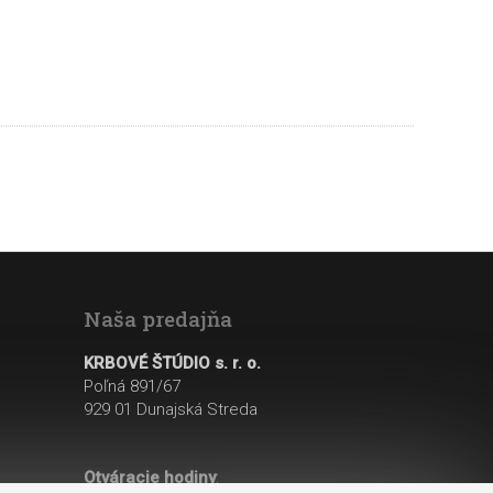
Naša predajňa
KRBOVÉ ŠTÚDIO s. r. o.
Poľná 891/67
929 01 Dunajská Streda
Otváracie hodiny
: