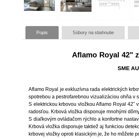
Popis
Súbory na stiahnutie
Aflamo Royal 42" z
SME AU
Aflamo Royal je exkluzívna rada elektrických kr
spotrebou a pestrofarebnou vizualizáciou ohňa v s
S elektrickou krbovou vložkou Aflamo Royal 42" 
radosťou. Krbová vložka disponuje mnohými dômys
S diaľkovým ovládačom rýchlo a konfortne nastaví
Krbová vložka disponuje taktiež aj funkciou detek
krbovej vložky oproti klasickým je, že ho môžete 