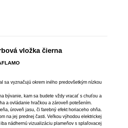
rbová vložka čierna
 AFLAMO
yal sa vyznačujú okrem iného predovšetkým nízkou
na bývanie, kam sa budete vždy vracať s chuťou a
ha a ovládanie hračkou a zároveň potešením.
ňa, úroveň jasu, či farebný efekt horiaceho ohňa.
m na jej prednej časti. Veľkou výhodou elektrickej
ť iba nádhernú vizualizáciu plameňov s splaľovacej