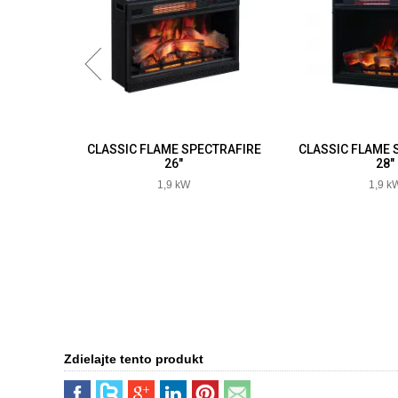
CTRAFIRE
CLASSIC FLAME SPECTRAFIRE
CLASSIC FLAME 
26"
28"
1,9 kW
1,9 k
Zdielajte tento produkt