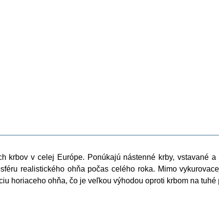
ch krbov v celej Európe. Ponúkajú nástenné krby, vstavané a v
féru realistického ohňa počas celého roka. Mimo vykurovacej
iu horiaceho ohňa, čo je veľkou výhodou oproti krbom na tuhé 