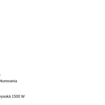
y
ykurovania
 vysoká 1500 W