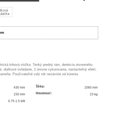
om
trická krbová vložka. Tenký predný rám, detekcia otvoreného
at, diaľkové ovládanie, 2 úrovne vykurovania, nastaviteľný efekt,
plameňa. Používateľné celý rok nezávisle od kúrenia.
Šírka
:
430 mm
1060 mm
Hmotnosť
:
150 mm
23 kg
0.75-1.5
kW