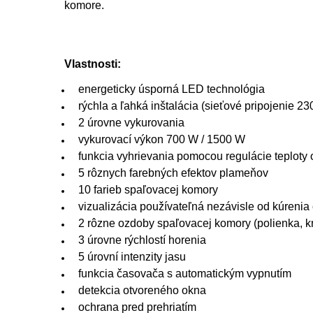
komore.
Vlastnosti:
energeticky úsporná LED technológia
rýchla a ľahká inštalácia (sieťové pripojenie 23
2 úrovne vykurovania
vykurovací výkon 700 W / 1500 W
funkcia vyhrievania pomocou regulácie teploty 
5 rôznych farebných efektov plameňov
10 farieb spaľovacej komory
vizualizácia používateľná nezávisle od kúrenia
2 rôzne ozdoby spaľovacej komory (polienka, kr
3 úrovne rýchlostí horenia
5 úrovní intenzity jasu
funkcia časovača s automatickým vypnutím
detekcia otvoreného okna
ochrana pred prehriatím