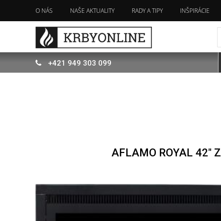
O NÁS
NAŠE AKTUALITY
RADY A TIPY
INŠPIRÁCIE
+421
949
303 099
AFLAMO ROYAL 42" 