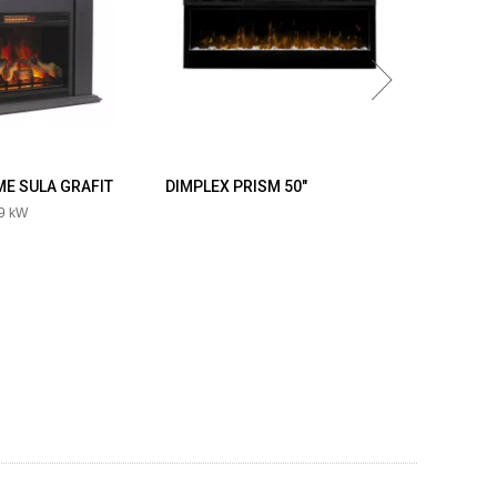
ME SULA GRAFIT
DIMPLEX PRISM 50"
DIMPLEX 
,9 kW