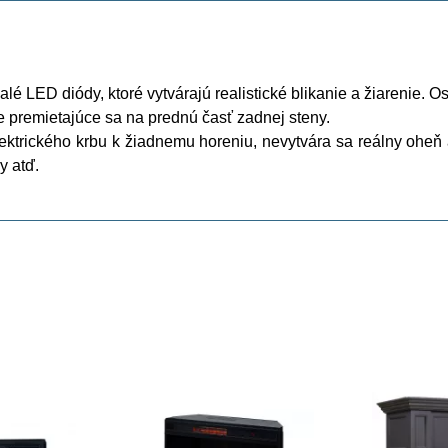
lé LED diódy, ktoré vytvárajú realistické blikanie a žiarenie.
e premietajúce sa na prednú časť zadnej steny.
ktrického krbu k žiadnemu horeniu, nevytvára sa reálny oheň 
y atď.