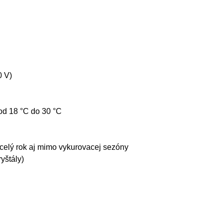
0 V)
od 18 °C do 30 °C
 celý rok aj mimo vykurovacej sezóny
yštály)