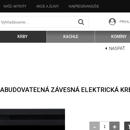
NAŠE AKTIVITY
AKCIE A ZĽAVY
NAJPREDÁVANEJŠIE
PRIHL
KRBY
KACHLE
KOMÍNY
NASPÄŤ
ZABUDOVATEĽNÁ ZÁVESNÁ ELEKTRICKÁ KR
-
+