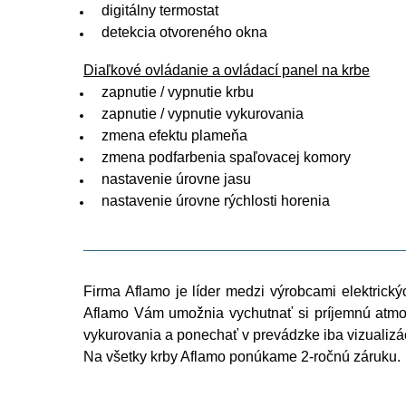
digitálny termostat
detekcia otvoreného okna
Diaľkové ovládanie a ovládací panel na krbe
zapnutie / vypnutie krbu
zapnutie / vypnutie vykurovania
zmena efektu plameňa
zmena podfarbenia spaľovacej komory
nastavenie úrovne jasu
nastavenie úrovne rýchlosti horenia
Firma Aflamo je líder medzi výrobcami elektrický
Aflamo Vám umožnia vychutnať si príjemnú atmos
vykurovania a ponechať v prevádzke iba vizualizác
Na všetky krby Aflamo ponúkame 2-ročnú záruku.