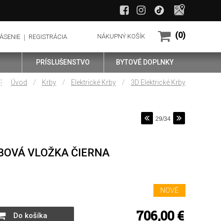
(0)
NÁKUPNÝ KOŠÍK
ÁSENIE
REGISTRÁCIA
PRÍSLUŠENSTVO
BYTOVÉ DOPLNKY
⋮
/
/
/
Úvod
Krby
Elektrické Krby
3D Elektrické Krby
29/34
BOVÁ VLOŽKA ČIERNA
NOVÉ
706,00
€
Do košíka