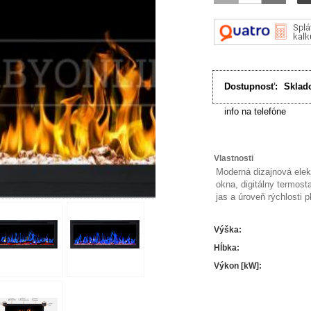
Dostupnosť:
Sklad
info na telefóne
Vlastnosti
Moderná dizajnová elek
okna, digitálny termost
jas a úroveň rýchlosti 
Výška
:
Hĺbka
:
Výkon [kW]
: