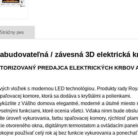
Strážny pes
abudovateľná / závesná 3D elektrická k
TORIZOVANÝ PREDAJCA ELEKTRICKÝCH KRBOV
bových vložiek s modernou LED technológiou. Produkty rady Ro
paľovacej komore, ktorá sa dodáva s kryštálmi a polienkami.
vykúzlite z Vášho domova elegantné, moderné a útulné miesto 
elnými funkciami, ktoré ocenia všetci. Vďaka ninm bude obslu
te úroveň vykurovania, farbu spaľovacej komory, rýchlosť plame
cie otvoreného okna, digitálnym termostatom a ovládacím panelo
pokojne používať celý rok aj bez funkcie vykurovania a ponecha