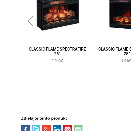
IRE
CLASSIC FLAME SPECTRAFIRE
CLASSIC FLAME SPEC
26"
28"
1,9 kW
1,9 kW
Zdielajte tento produkt