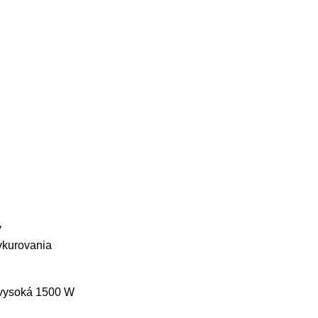
y
ykurovania
 vysoká 1500 W