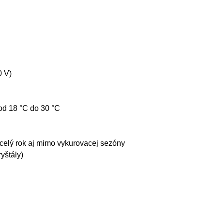
0 V)
od 18 °C do 30 °C
 celý rok aj mimo vykurovacej sezóny
yštály)