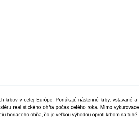
ch krbov v celej Európe. Ponúkajú nástenné krby, vstavané a v
féru realistického ohňa počas celého roka. Mimo vykurovacej
iu horiaceho ohňa, čo je veľkou výhodou oproti krbom na tuhé 