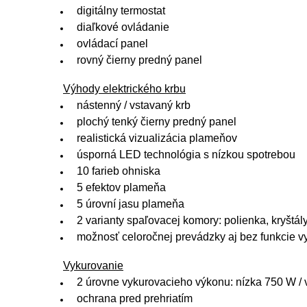
digitálny termostat
diaľkové ovládanie
ovládací panel
rovný čierny predný panel
Výhody elektrického krbu
nástenný / vstavaný krb
plochý tenký čierny predný panel
realistická vizualizácia plameňov
úsporná LED technológia s nízkou spotrebou
10 farieb ohniska
5 efektov plameňa
5 úrovní jasu plameňa
2 varianty spaľovacej komory: polienka, kryštál
možnosť celoročnej prevádzky aj bez funkcie v
Vykurovanie
2 úrovne vykurovacieho výkonu: nízka 750 W /
ochrana pred prehriatím