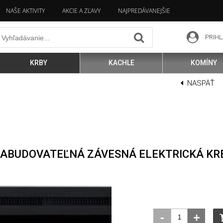
NAŠE AKTIVITY
AKCIE A ZĽAVY
NAJPREDÁVANEJŠIE
PRIHL
KRBY
KACHLE
KOMÍNY
NASPÄŤ
ZABUDOVATEĽNÁ ZÁVESNÁ ELEKTRICKÁ KR
-
+