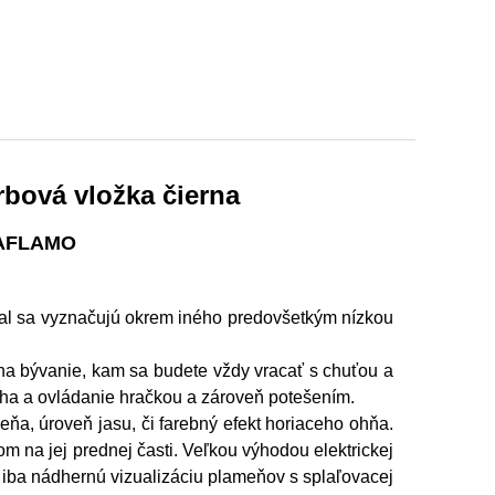
rbová vložka čierna
 AFLAMO
yal sa vyznačujú okrem iného predovšetkým nízkou
na bývanie, kam sa budete vždy vracať s chuťou a
ha a ovládanie hračkou a zároveň potešením.
ňa, úroveň jasu, či farebný efekt horiaceho ohňa.
m na jej prednej časti. Veľkou výhodou elektrickej
ť iba nádhernú vizualizáciu plameňov s splaľovacej