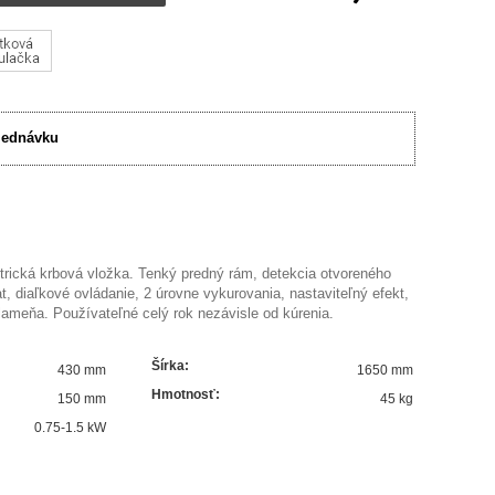
jednávku
trická krbová vložka. Tenký predný rám, detekcia otvoreného
at, diaľkové ovládanie, 2 úrovne vykurovania, nastaviteľný efekt,
plameňa. Používateľné celý rok nezávisle od kúrenia.
Šírka
:
430 mm
1650 mm
Hmotnosť
:
150 mm
45 kg
0.75-1.5
kW