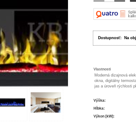
Dostupnosť:
Na ob
Vlastnosti
Moderná dizajnová elek
okna, digitálny termost
jas a úroveň rýchlosti 
Výška
:
Hĺbka
:
Výkon [kW]
: