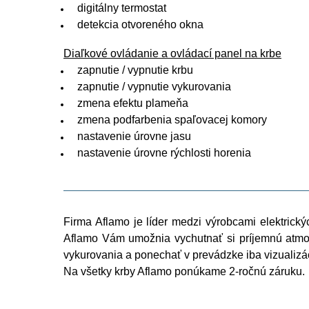
digitálny termostat
detekcia otvoreného okna
Diaľkové ovládanie a ovládací panel na krbe
zapnutie / vypnutie krbu
zapnutie / vypnutie vykurovania
zmena efektu plameňa
zmena podfarbenia spaľovacej komory
nastavenie úrovne jasu
nastavenie úrovne rýchlosti horenia
Firma Aflamo je líder medzi výrobcami elektrický
Aflamo Vám umožnia vychutnať si príjemnú atmos
vykurovania a ponechať v prevádzke iba vizualizác
Na všetky krby Aflamo ponúkame 2-ročnú záruku.