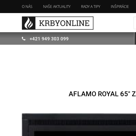
O NÁS
NAŠE AKTUALITY
RADY A TIPY
INŠPIRÁCIE
+421
949
303 099
AFLAMO ROYAL 65" 