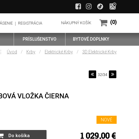
(0)
NÁKUPNÝ KOŠÍK
ÁSENIE
REGISTRÁCIA
PRÍSLUŠENSTVO
BYTOVÉ DOPLNKY
⋮
/
/
/
Úvod
Krby
Elektrické Krby
3D Elektrické Krby
32/34
BOVÁ VLOŽKA ČIERNA
NOVÉ
1 029,00
€
Do košíka