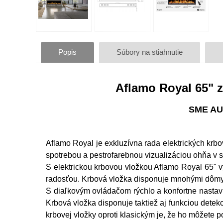
Popis
Súbory na stiahnutie
Aflamo Royal 65" z
SME AU
Aflamo Royal je exkluzívna rada elektrických kr
spotrebou a pestrofarebnou vizualizáciou ohňa v s
S elektrickou krbovou vložkou Aflamo Royal 65" 
radosťou. Krbová vložka disponuje mnohými dômys
S diaľkovým ovládačom rýchlo a konfortne nastaví
Krbová vložka disponuje taktiež aj funkciou detek
krbovej vložky oproti klasickým je, že ho môžete 