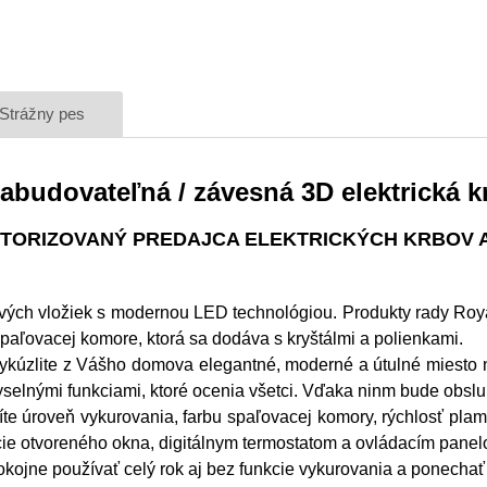
Strážny pes
abudovateľná / závesná 3D elektrická k
TORIZOVANÝ PREDAJCA ELEKTRICKÝCH KRBOV
bových vložiek s modernou LED technológiou. Produkty rady Ro
paľovacej komore, ktorá sa dodáva s kryštálmi a polienkami.
vykúzlite z Vášho domova elegantné, moderné a útulné miesto 
elnými funkciami, ktoré ocenia všetci. Vďaka ninm bude obslu
te úroveň vykurovania, farbu spaľovacej komory, rýchlosť plame
cie otvoreného okna, digitálnym termostatom a ovládacím panelo
pokojne používať celý rok aj bez funkcie vykurovania a ponecha