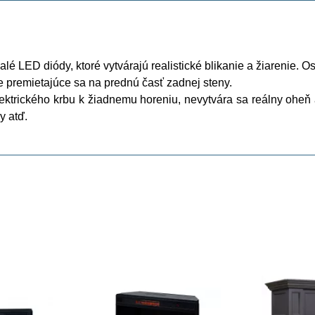
lé LED diódy, ktoré vytvárajú realistické blikanie a žiarenie.
e premietajúce sa na prednú časť zadnej steny.
ktrického krbu k žiadnemu horeniu, nevytvára sa reálny oheň 
y atď.