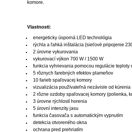
komore.
Vlastnosti:
energeticky úsporná LED technológia
rýchla a ľahká inštalácia (sieťové pripojenie 23
2 úrovne vykurovania
vykurovací výkon 700 W / 1500 W
funkcia vyhrievania pomocou regulácie teploty 
5 rôznych farebných efektov plameňov
10 farieb spaľovacej komory
vizualizácia používateľná nezávisle od kúrenia
2 rôzne ozdoby spaľovacej komory (polienka, kr
3 úrovne rýchlostí horenia
5 úrovní intenzity jasu
funkcia časovača s automatickým vypnutím
detekcia otvoreného okna
ochrana pred prehriatím