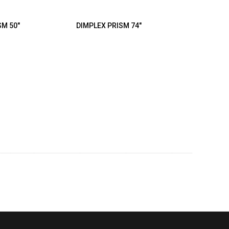
SM 50"
DIMPLEX PRISM 74"
AFLA
ZABUD
ELEKTR
Aflamo Ma
závesn
5