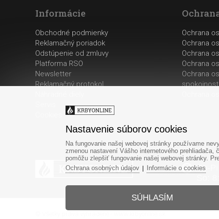
Informácie
Ochrana
Obchodné podmienky
Ochrana o
Reklamačný poriadok
Ochrana os
Odstúpenie od zmluvy
Ochrana os
Platforma RSO
Ochrana os
Newsletter
Ochrana os
Reklamačný protokol
spokojnost
Náhradné diely
Ochrana os
Servis
Cookies
Nastavenie súborov cookies
Na fungovanie našej webovej stránky používame nevyh
zmenou nastavení Vášho internetového prehliadača, č
pomôžu zlepšiť fungovanie našej webovej stránky. Pre 
Po-Pi
Ochrana osobných údajov
Informácie o cookies
|
So: 8
SÚHLASÍM
© Všetky práva vyhradené - www.krbyonline.sk