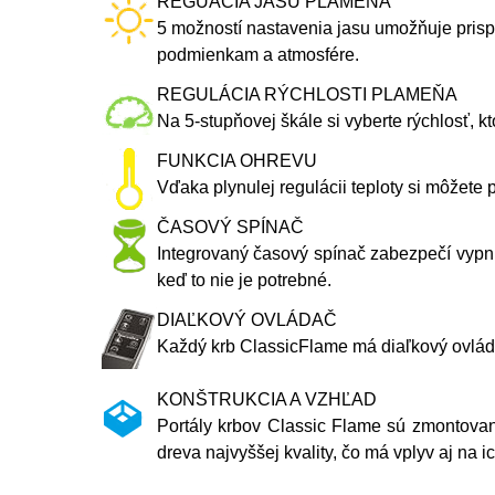
REGUÁCIA JASU PLAMEŇA
5 možností nastavenia jasu umožňuje prisp
podmienkam a atmosfére.
REGULÁCIA RÝCHLOSTI PLAMEŇA
Na 5-stupňovej škále si vyberte rýchlosť, 
FUNKCIA OHREVU
Vďaka plynulej regulácii teploty si môžete 
ČASOVÝ SPÍNAČ
Integrovaný časový spínač zabezpečí vypnu
keď to nie je potrebné.
DIAĽKOVÝ OVLÁDAČ
Každý krb ClassicFlame má diaľkový ovlád
KONŠTRUKCIA A VZHĽAD
Portály krbov Classic Flame sú zmontovan
dreva najvyššej kvality, čo má vplyv aj na ic