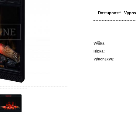
Dostupnosť:
Vypre
Výška
:
Hĺbka
:
Výkon [kW]
: