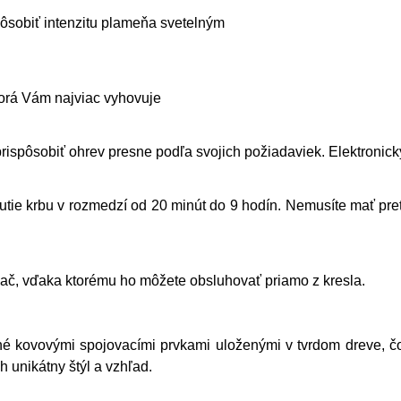
ôsobiť intenzitu plameňa svetelným
ktorá Vám najviac vyhovuje
prispôsobiť ohrev presne podľa svojich požiadaviek. Elektronick
tie krbu v rozmedzí od 20 minút do 9 hodín. Nemusíte mať preto
ač, vďaka ktorému ho môžete obsluhovať priamo z kresla.
é kovovými spojovacími prvkami uloženými v tvrdom dreve, čo
h unikátny štýl a vzhľad.