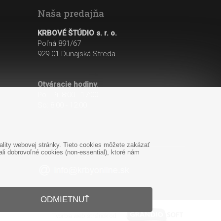
Naša predajňa
KRBOVÉ ŠTÚDIO s. r. o.
Poľná 891/67
929 01 Dunajská Streda
Otváracie hodiny
:
Po - Pi: 8:00 - 17:00
So: 8:00 - 12:00
lity webovej stránky. Tieto cookies môžete zakázať
i dobrovoľné cookies (non-essential), ktoré nám
ODMIETNUŤ
Tvorba web stránok
od