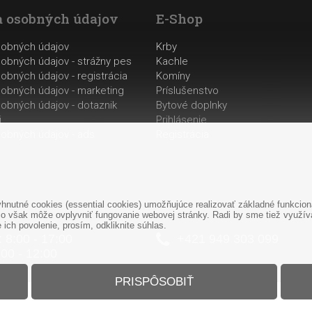
 osobných údajov
E-Shop
sobných údajov
Krby
obných údajov - strážny pes
Kachle
obných údajov - registrácia
Komíny
obných údajov - marketing
Príslušenstvo
obných údajov - dotaznik
Bytové doplnky
i
Prihlásenie
obných údajov - ads
Registrácia
nutné cookies (essential cookies) umožňujúce realizovať základné funkciona
o však môže ovplyvniť fungovanie webovej stránky. Radi by sme tiež využíval
ich povolenie, prosím, odkliknite súhlas.
: 8:00 - 17:00
+421
949
303 099
:00 - 12:00
PRISPÔSOBIŤ