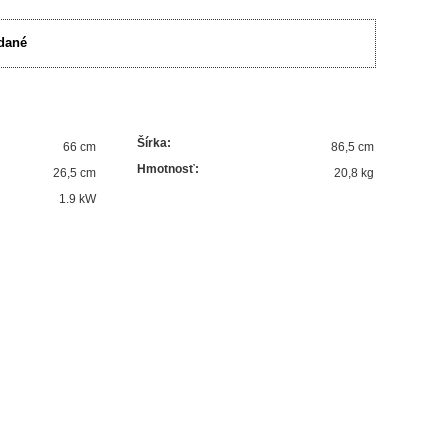
dané
Šírka
:
66 cm
86,5 cm
Hmotnosť
:
26,5 cm
20,8 kg
1.9
kW