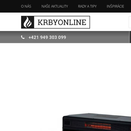
O NÁS
NAŠE AKTUALITY
RADY A TIPY
INŠPIRÁCIE
+421
949
303 099