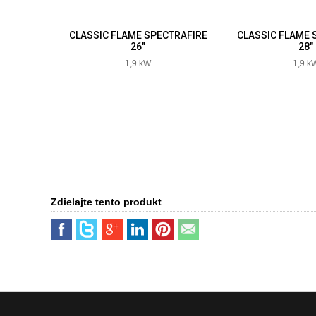
CTRAFIRE
CLASSIC FLAME SPECTRAFIRE
CLASSIC FLAME 
26"
28"
1,9 kW
1,9 k
Zdielajte tento produkt