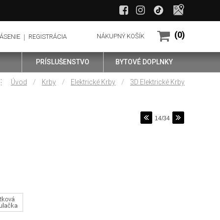
(0)
NÁKUPNÝ KOŠÍK
ÁSENIE
REGISTRÁCIA
PRÍSLUŠENSTVO
BYTOVÉ DOPLNKY
⋮
/
/
/
Úvod
Krby
Elektrické Krby
3D Elektrické Krby
14/34