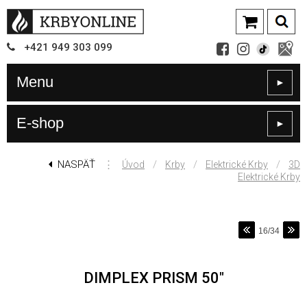
+421
949
303 099
Menu
►
E-shop
►
NASPÄŤ
⋮
/
/
/
Úvod
Krby
Elektrické Krby
3D
Elektrické Krby
16/34
DIMPLEX PRISM 50"