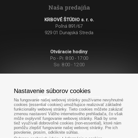
Naša predajňa
KRBOVÉ ŠTÚDIO s. r. o.
Poľná 891/67
929 01 Dunajská Streda
Otváracie hodiny
:
Po - Pi: 8:00 - 17:00
So: 8:00 - 12:00
Nastavenie súborov cookies
Na fungovanie našej webovej stránky používame nevyhnutné
cookies (essential cookies) umožňujúce realizovať základné
funkcionality webovej stránky. Tieto cookies môžete zakázať
zmenou nastavení Vášho internetového prehliadača, čo však
Po-Pi: 8:00 - 17:00
môže ovplyvniť fungovanie webovej stránky. Radi by sme
So: 8:00 - 12:00
tiež využívali dobrovoľné cookies (non-essential), ktoré nám
pomôžu zlepšiť fungovanie našej webovej stránky. Pre ich
+421
949
303 099
povolenie, prosím, odkliknite súhlas.