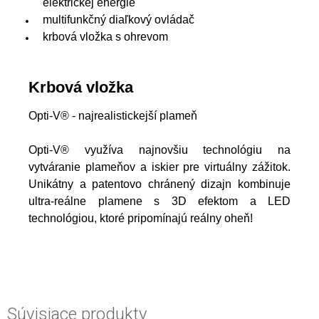
elektrickej energie
multifunkčný diaľkový ovládač
krbová vložka s ohrevom
Krbová vložka
Opti-V® - najrealistickejší plameň
Opti-V® využíva najnovšiu technológiu na
vytváranie plameňov a iskier pre virtuálny zážitok.
Unikátny a patentovo chránený dizajn kombinuje
ultra-reálne plamene s 3D efektom a LED
technológiou, ktoré pripomínajú reálny oheň!
Súvisiace produkty