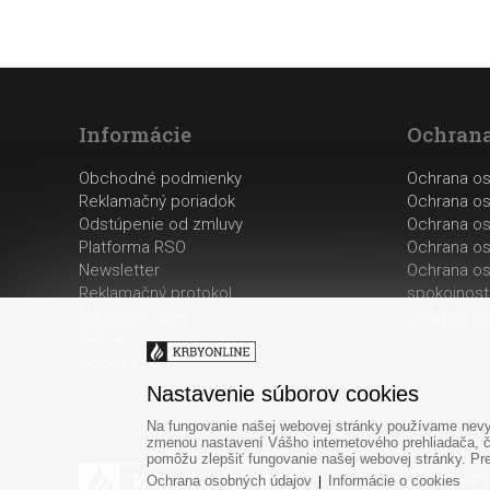
Informácie
Ochrana
Obchodné podmienky
Ochrana o
Reklamačný poriadok
Ochrana os
Odstúpenie od zmluvy
Ochrana os
Platforma RSO
Ochrana os
Newsletter
Ochrana os
Reklamačný protokol
spokojnost
Náhradné diely
Ochrana os
Servis
Cookies
Nastavenie súborov cookies
Na fungovanie našej webovej stránky používame nevyh
zmenou nastavení Vášho internetového prehliadača, č
pomôžu zlepšiť fungovanie našej webovej stránky. Pre 
Po-Pi
Ochrana osobných údajov
Informácie o cookies
|