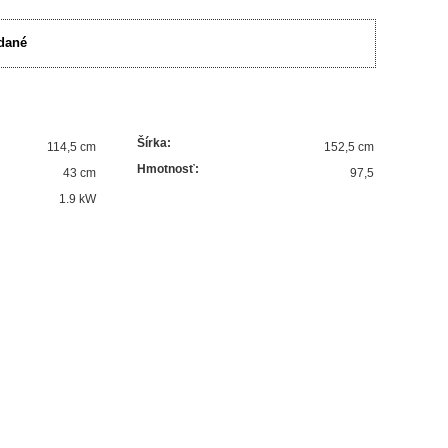
dané
Šírka
:
114,5 cm
152,5 cm
Hmotnosť
:
43 cm
97,5
1.9
kW