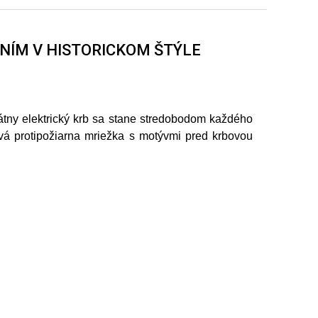
ANÍM V HISTORICKOM ŠTÝLE
átny elektrický krb sa stane stredobodom každého
vá protipožiarna mriežka s motývmi pred krbovou