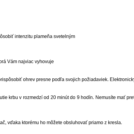
ôsobiť intenzitu plameňa svetelným
ktorá Vám najviac vyhovuje
prispôsobiť ohrev presne podľa svojich požiadaviek. Elektronick
tie krbu v rozmedzí od 20 minút do 9 hodín. Nemusíte mať preto
ač, vďaka ktorému ho môžete obsluhovať priamo z kresla.