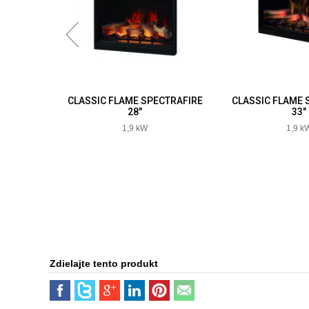
CTRAFIRE
CLASSIC FLAME SPECTRAFIRE
CLASSIC FLAME 
28"
33"
1,9 kW
1,9 k
Zdielajte tento produkt