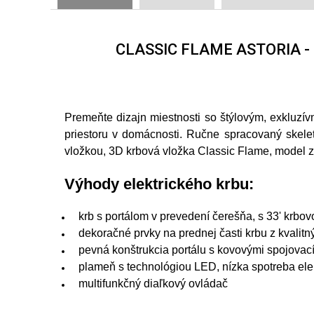
CLASSIC FLAME ASTORIA -
Premeňte dizajn miestnosti so štýlovým, exkluzí
priestoru v domácnosti. Ručne spracovaný skele
vložkou, 3D krbová vložka Classic Flame, model 
Výhody elektrického krbu:
krb s portálom v prevedení čerešňa, s 33' krbov
dekoračné prvky na prednej časti krbu z kvalit
pevná konštrukcia portálu s kovovými spojovac
plameň s technológiou LED, nízka spotreba elek
multifunkčný diaľkový ovládač