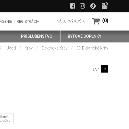
(0)
NÁKUPNÝ KOŠÍK
ÁSENIE
REGISTRÁCIA
PRÍSLUŠENSTVO
BYTOVÉ DOPLNKY
⋮
/
/
/
Úvod
Krby
Elektrické Krby
3D Elektrické Krby
1/34