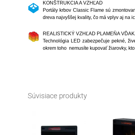
KONŠTRUKCIA A VZHĽAD
Portály krbov Classic Flame sú zmontovan
dreva najvyššej kvality, čo má vplyv aj na ic
REALISTICKÝ VZHĽAD PLAMEŇA VĎAK
Technológia LED zabezpečuje pekné, živé 
okrem toho nemusíte kupovať žiarovky, kto
Súvisiace produkty