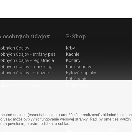
 osobných údajov
E-Shop
sobných údajov
Krby
obných údajov - strážny pes
Kachle
obných údajov - registrácia
Komíny
obných údajov - marketing
Príslušenstvo
obných údajov - dotaznik
Bytové doplnky
i
Prihlásenie
obných údajov - ads
Registrácia
nutné cookies (essential cookies) umožňujúce realizovať základné funkciona
o však môže ovplyvniť fungovanie webovej stránky. Radi by sme tiež využíval
ich povolenie, prosím, odkliknite súhlas.
: 8:00 - 17:00
+421
949
303 099