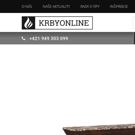
O NÁS
NAŠE AKTUALITY
RADY A TIPY
INŠPIRÁCIE
+421
949
303 099