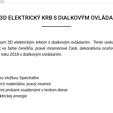
 3D ELEKTRICKÝ KRB S DIALKOVÝM OVLÁD
vnym 3D elektrickým krbom s dialkovým ovládaním. Tento unik
t vo farbe čerešňa, pravé mramorové časti, dekoratívna oceľo
z roku 2018 s dialkovým ovládaním.
ou vložkou Spectrafire
ných materiálov, pravý mramor
ími prvkami osadenými v tvrdom dreve
trickej energie