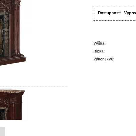
Dostupnosť:
Vypre
Výška
:
Hĺbka
:
Výkon [kW]
: