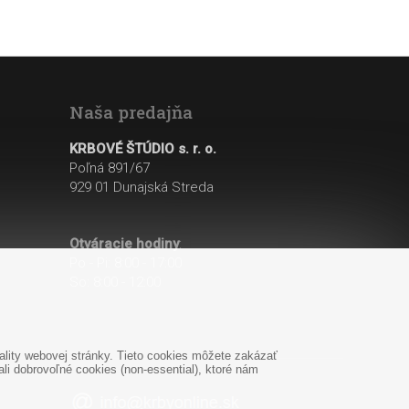
Naša predajňa
KRBOVÉ ŠTÚDIO s. r. o.
Poľná 891/67
929 01 Dunajská Streda
Otváracie hodiny
:
Po - Pi: 8:00 - 17:00
So: 8:00 - 12:00
lity webovej stránky. Tieto cookies môžete zakázať
i dobrovoľné cookies (non-essential), ktoré nám