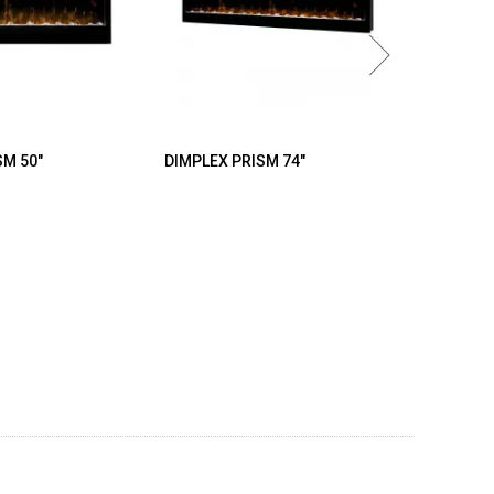
SM 50"
DIMPLEX PRISM 74"
AFLA
ZABUD
ELEKTR
Aflamo Ma
závesn
5