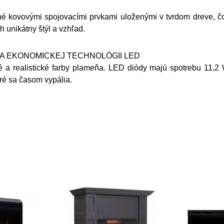
é kovovými spojovacími prvkami uloženými v tvrdom dreve, čo
h unikátny štýl a vzhľad.
A EKONOMICKEJ TECHNOLÓGII LED
a realistické farby plameňa. LED diódy majú spotrebu 11,2 W
ré sa časom vypália.