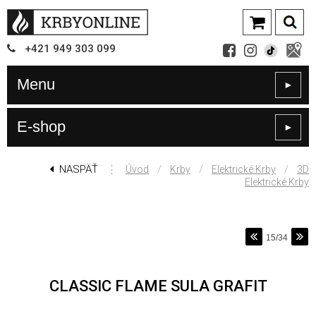
+421
949
303 099
Menu
►
E-shop
►
NASPÄŤ
⋮
/
/
/
Úvod
Krby
Elektrické Krby
3D
Elektrické Krby
15/34
CLASSIC FLAME SULA GRAFIT