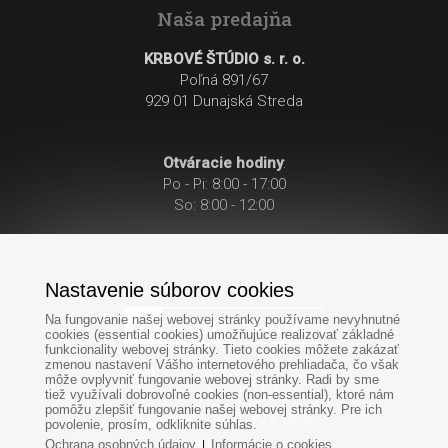
Naša predajňa
KRBOVÉ ŠTÚDIO s. r. o.
Poľná 891/67
929 01 Dunajská Streda
Otváracie hodiny
:
Po - Pi: 8:00 - 17:00
So: 8:00 - 12:00
Nastavenie súborov cookies
Na fungovanie našej webovej stránky používame nevyhnutné
cookies (essential cookies) umožňujúce realizovať základné
funkcionality webovej stránky. Tieto cookies môžete zakázať
zmenou nastavení Vášho internetového prehliadača, čo však
Po-Pi: 8:00 - 17:00
môže ovplyvniť fungovanie webovej stránky. Radi by sme
So: 8:00 - 12:00
tiež využívali dobrovoľné cookies (non-essential), ktoré nám
pomôžu zlepšiť fungovanie našej webovej stránky. Pre ich
+421
949
303 099
povolenie, prosím, odkliknite súhlas.
Ochrana osobných údajov
Informácie o cookies
|