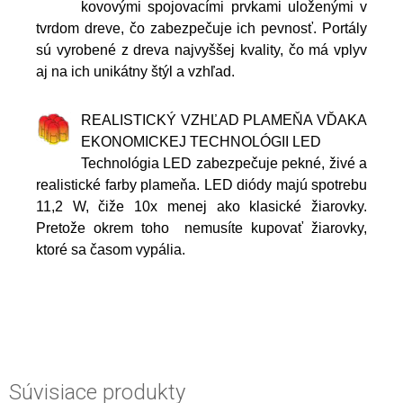
kovovými spojovacími prvkami uloženými v
tvrdom dreve, čo zabezpečuje ich pevnosť. Portály
sú vyrobené z dreva najvyššej kvality, čo má vplyv
aj na ich unikátny štýl a vzhľad.
REALISTICKÝ VZHĽAD PLAMEŇA VĎAKA
EKONOMICKEJ TECHNOLÓGII LED
Technológia LED zabezpečuje pekné, živé a
realistické farby plameňa. LED diódy majú spotrebu
11,2 W, čiže 10x menej ako klasické žiarovky.
Pretože okrem toho nemusíte kupovať žiarovky,
ktoré sa časom vypália.
Súvisiace produkty